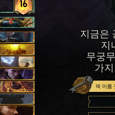
16
지금은 
지
무궁무
가지
덱 이름