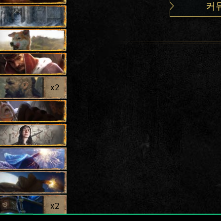
커
x
2
x
2