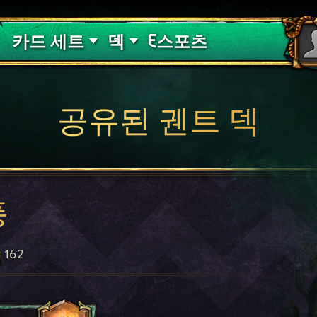
핏빛 저주
덱 가이드
카드 세트
덱
E스포츠
공유된 궨트 덱
풍
162