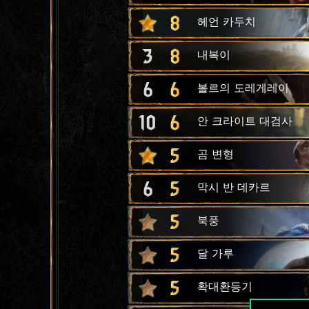
8
헤언 카두치
3
8
내복이
6
6
볼르의 도레게레이
10
6
안 크라이트 대검사
5
곰 변형
6
5
막시 반 데카르
5
북풍
5
달 가루
5
확대환등기