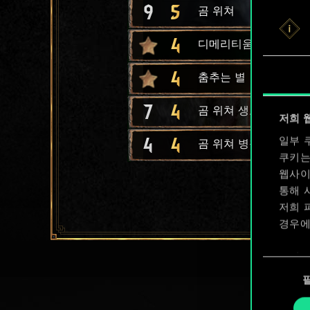
9
5
곰 위쳐
4
디메리티움 폭탄
4
춤추는 별
7
4
곰 위쳐 생도
저희 
4
4
일부 
곰 위쳐 병참관
쿠키는
웹사이
통해 
저희 
경우에
쿠키 
동
확인할
의
선