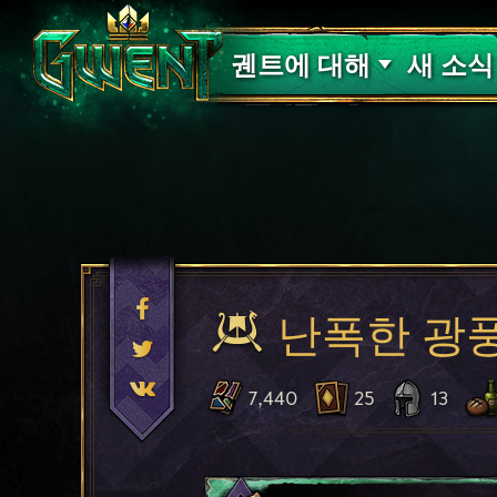
고객 지원
궨트에 대해
새 소식
난폭한 광
7,440
25
13