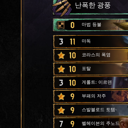
난폭한 광풍
0
마법 등불
3
11
마독
10
코라스의 폭염
10
포탈
3
10
게롤트: 이르덴
9
부패의 저주
9
스발블로드 토템
7
9
벨헤이븐의 주노드