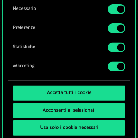
la tua autorizzazione.
Modifica mazzo
Selezione
Necessario
del
Tutti i dettagli su come utilizziamo i cookie e su
consenso
OPPURE
come impostare le tue preferenze sono
Preferenze
disponibili nel menu "Impostazioni" qui sotto.
Esplora i mazzi della community
Statistiche
Marketing
Accetta tutti i cookie
Acconsenti ai selezionati
Usa solo i cookie necessari