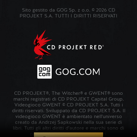
Sito gestito da GOG Sp. z o.o. © 2026 CD
PROJEKT S.A. TUTTI I DIRITTI RISERVATI
CD PROJEKT®, The Witcher® e GWENT® sono
marchi registrati di CD PROJEKT Capital Group.
Videogioco GWENT © CD PROJEKT S.A. Tutti i
diritti riservati. Sviluppato da CD PROJEKT S.A. Il
videogioco GWENT è ambientato nell'universo
creato da Andrzej Sapkowski nella sua serie di
libri. Tutti gli altri diritti d'autore e marchi sono di
proprietà dei rispettivi proprietari.