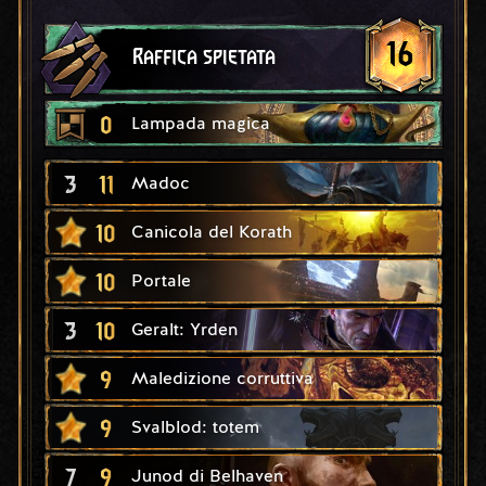
16
Raffica spietata
0
Lampada magica
3
11
Madoc
10
Canicola del Korath
10
Portale
3
10
Geralt: Yrden
9
Maledizione corruttiva
9
Svalblod: totem
7
9
Junod di Belhaven