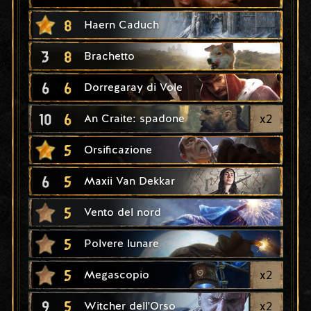
8
Haern Caduch
3
8
Brachetto
6
6
Dorregaray di Vole
10
6
x
2
An Craite: spadone
5
Orsificazione
6
5
Maxii Van Dekkar
5
Vento del nord
5
Polvere lunare
5
x
2
Megascopio
9
5
x
2
Witcher dell'Orso