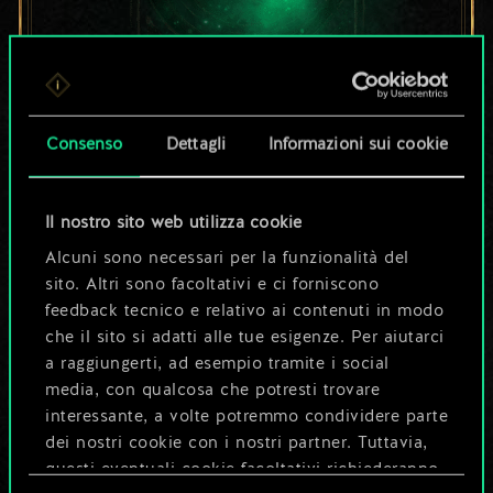
Per ora, è solo un
Consenso
Dettagli
Informazioni sui cookie
set di carte
condiviso.
Il nostro sito web utilizza cookie
Alcuni sono necessari per la funzionalità del
Ma può diventare
sito. Altri sono facoltativi e ci forniscono
feedback tecnico e relativo ai contenuti in modo
molto altro!
che il sito si adatti alle tue esigenze. Per aiutarci
a raggiungerti, ad esempio tramite i social
media, con qualcosa che potresti trovare
Dai un nome al mazzo e crea una
interessante, a volte potremmo condividere parte
guida
dei nostri cookie con i nostri partner. Tuttavia,
questi eventuali cookie facoltativi richiederanno