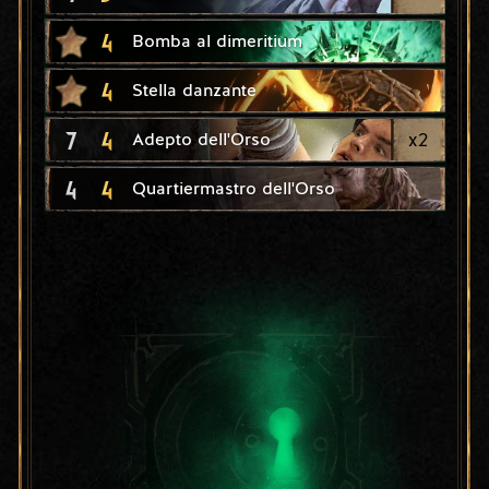
4
Bomba al dimeritium
4
Stella danzante
7
4
x
2
Adepto dell'Orso
4
4
Quartiermastro dell'Orso