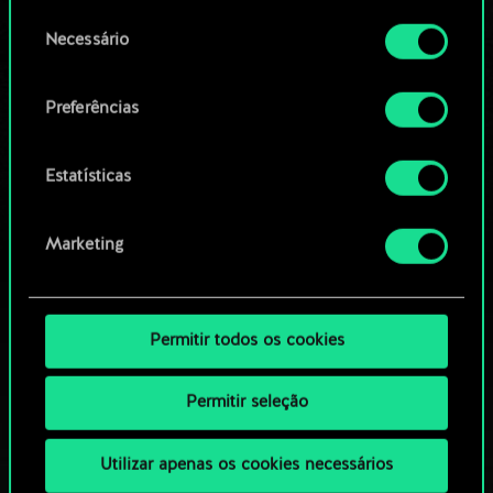
permissão, no entanto.
OU
Seleção
Necessário
de
Você encontrará todos os detalhes sobre o uso
consentimento
Navegue pelos baralhos da
de cookies e poderá ajustar as suas preferências
Preferências
no menu "Configurações" abaixo.
comunidade
Estatísticas
Marketing
Permitir todos os cookies
Permitir seleção
Utilizar apenas os cookies necessários