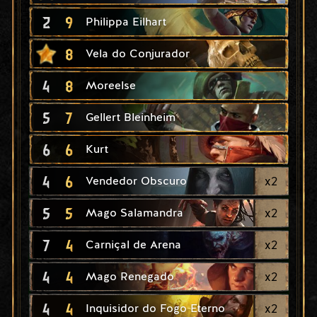
2
9
Philippa Eilhart
8
Vela do Conjurador
4
8
Moreelse
5
7
Gellert Bleinheim
6
6
Kurt
4
6
x
2
Vendedor Obscuro
5
5
x
2
Mago Salamandra
7
4
x
2
Carniçal de Arena
4
4
x
2
Mago Renegado
4
4
x
2
Inquisidor do Fogo Eterno