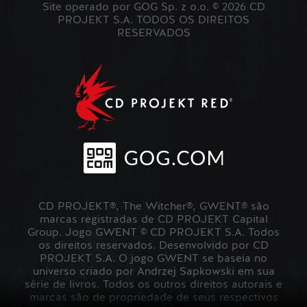
Site operado por GOG Sp. z o.o. © 2026 CD
PROJEKT S.A. TODOS OS DIREITOS
RESERVADOS
CD PROJEKT®, The Witcher®, GWENT® são
marcas registradas de CD PROJEKT Capital
Group. Jogo GWENT © CD PROJEKT S.A. Todos
os direitos reservados. Desenvolvido por CD
PROJEKT S.A. O jogo GWENT se baseia no
universo criado por Andrzej Sapkowski em sua
série de livros. Todos os outros direitos autorais e
marcas são de propriedade de seus respectivos