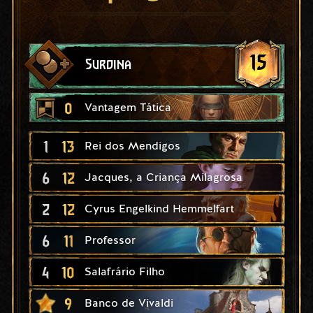
15
Surdina
0
Vantagem Tática
1
13
Rei dos Mendigos
6
12
Jacques, a Criança Milagrosa
2
12
Cyrus Engelkind Hemmelfart
6
11
Professor
4
10
Salafrário Filho
9
Banco de Vivaldi