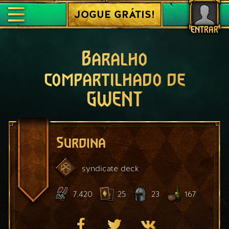
JOGUE GRÁTIS!
ENTRAR
Baralho
compartilhado de
GWENT
Surdina
syndicate
deck
7.420
25
23
167