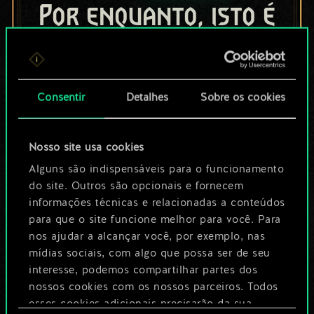
Por enquanto, isto é
apenas um conjunto
de cartas
Consentir
Detalhes
Sobre os cookies
compartilhado.
No entanto, dá para
Nosso site usa cookies
ser muito mais!
Alguns são indispensáveis para o funcionamento
do site. Outros são opcionais e fornecem
informações técnicas e relacionadas a conteúdos
para que o site funcione melhor para você. Para
Dê um nome para este baralho e crie
nos ajudar a alcançar você, por exemplo, nas
um guia
mídias sociais, com algo que possa ser de seu
interesse, podemos compartilhar partes dos
Editar baralho
nossos cookies com os nossos parceiros. Todos
esses cookies adicionais precisarão da sua