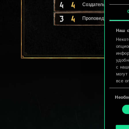
4
4
Создатель мутантов
3
4
Проповедник Вечног
Наш с
Некот
опцио
инфор
удобн
с наш
могут
все о
Выбор
Найти
Необх
согласия
cooki
«Наст