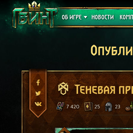
Поддержка
Алое
ОБ ИГРЕ
НОВОСТИ
КОМП
Опубли
Теневая п
7 420
25
23