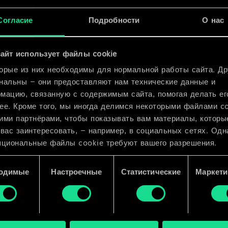
x
2
Согласие
Подробности
О нас
о Огня
x
2
айт использует файлы cookie
орые из них необходимы для нормальной работы сайта. Др
нальны — они предоставляют нам технические данные и
мацию, связанную с содержимым сайта, помогая делать ег
ее. Кроме того, мы иногда делимся некоторыми файлами c
ими партнёрами, чтобы показывать вам материалы, которы
 вас заинтересовать, — например, в социальных сетях. Одн
пциональные файлы cookie требуют вашего разрешения.
 подробную информацию о том, как мы используем ваши 
одимые
Настроечные
Статистические
Маркети
e, и изменить связанные с ними параметры можно в меню
ройки» ниже.