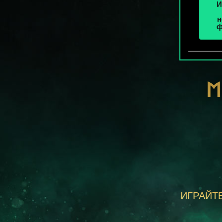
И
н
ф
М
ИГРАЙТЕ