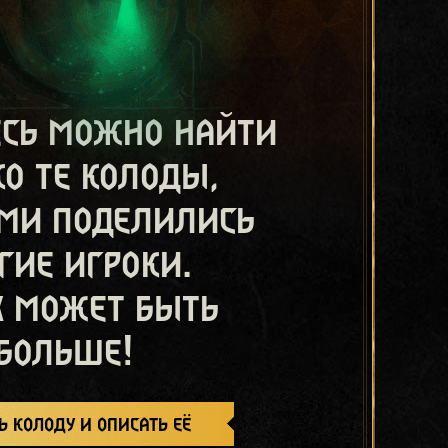
есь можно найти
ко те колоды,
ми поделились
гие игроки.
х может быть
больше!
ь колоду и описать её