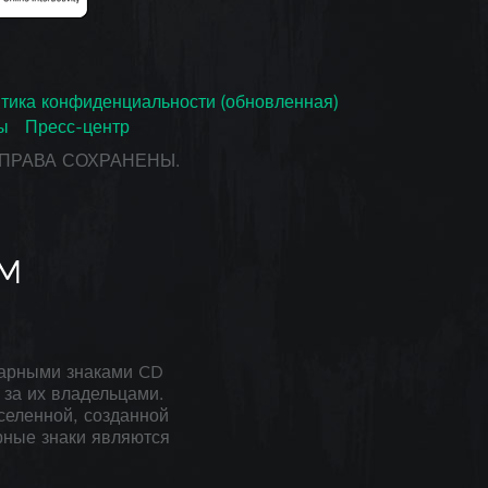
тика конфиденциальности (обновленная)
ы
Пресс-центр
СЕ ПРАВА СОХРАНЕНЫ.
арными знаками CD
за их владельцами.
селенной, созданной
рные знаки являются