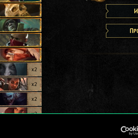
И
Пр
x
2
й
x
2
x
2
x
2
Огня
x
2