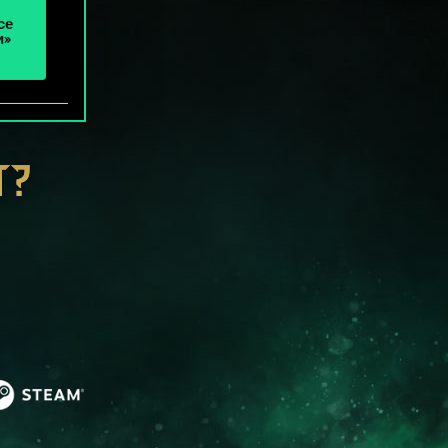
се
и»
Т?