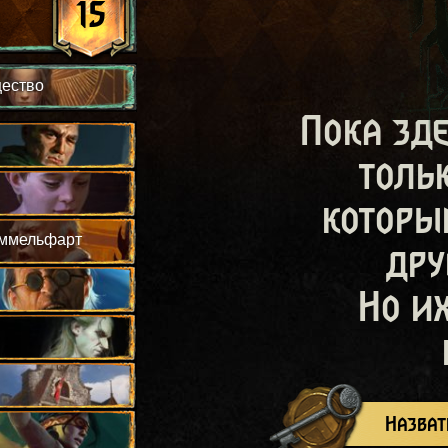
15
щество
Пока зд
толь
которы
еммельфарт
дру
Но и
Назват