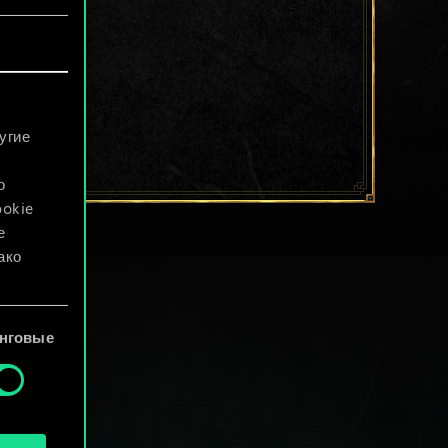
угие
о
ookie
е
ако
файлы
нговые