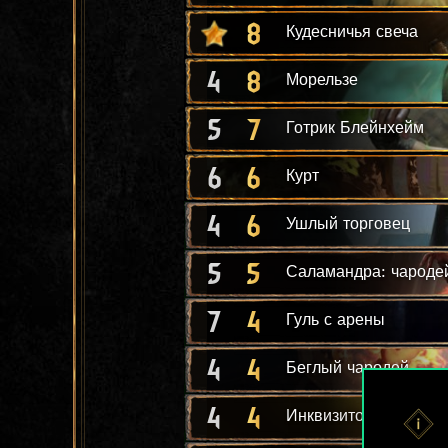
8
Кудесничья свеча
4
8
Морельзе
5
7
Готрик Блейнхейм
6
6
Курт
4
6
Ушлый торговец
5
5
Саламандра: чароде
7
4
Гуль с арены
4
4
Беглый чародей
4
4
Инквизитор Вечного 