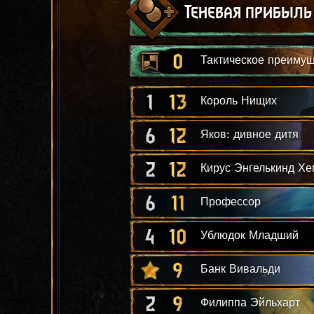
Теневая прибыль
0
Тактическое преиму
1
13
Король Нищих
6
12
Яков: дивное дитя
2
12
Кирус Энгелькинд Х
6
11
Профессор
4
10
Ублюдок Младший
9
Банк Вивальди
2
9
Филиппа Эйльхарт