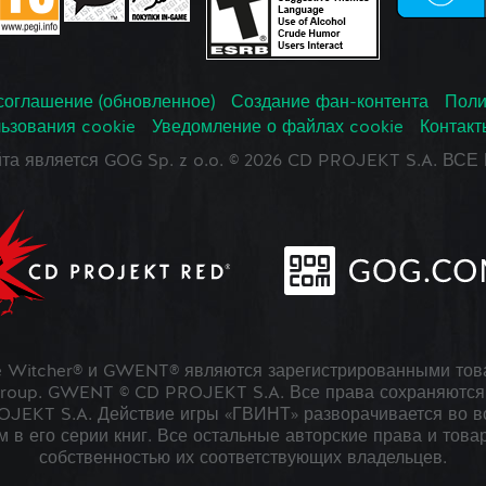
соглашение (обновленное)
Создание фан-контента
Поли
ьзования cookie
Уведомление о файлах cookie
Контакт
йта является GOG Sp. z o.o. © 2026 CD PROJEKT S.A. В
 Witcher® и GWENT® являются зарегистрированными тов
roup. GWENT © CD PROJEKT S.A. Все права сохраняются 
JEKT S.A. Действие игры «ГВИНТ» разворачивается во в
 в его серии книг. Все остальные авторские права и това
собственностью их соответствующих владельцев.