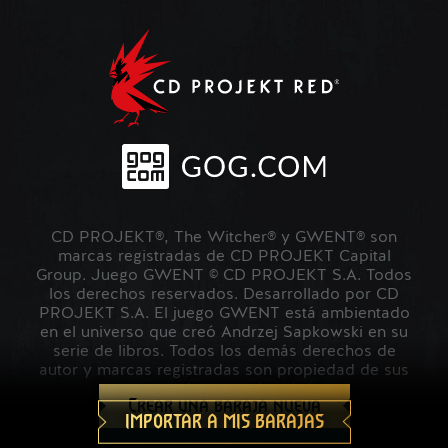
CD PROJEKT®, The Witcher® y GWENT® son
marcas registradas de CD PROJEKT Capital
Group. Juego GWENT © CD PROJEKT S.A. Todos
los derechos reservados. Desarrollado por CD
PROJEKT S.A. El juego GWENT está ambientado
en el universo que creó Andrzej Sapkowski en su
serie de libros. Todos los demás derechos de
autor y marcas registradas son propiedad de sus
respectivos propietarios.
Crear una baraja nueva
IMPORTAR A MIS BARAJAS