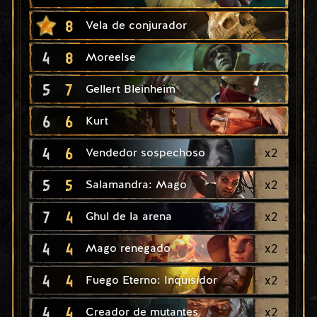
8
Vela de conjurador
4
8
Moreelse
5
7
Gellert Bleinheim
6
6
Kurt
4
6
x
2
Vendedor sospechoso
5
5
x
2
Salamandra: Mago
7
4
x
2
Ghul de la arena
4
4
x
2
Mago renegado
4
4
x
2
Fuego Eterno: Inquisidor
4
4
x
2
Creador de mutantes