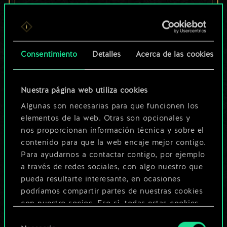
un conjunto de
cartas compartido.
¡Pero puede llegar a
Consentimiento
Detalles
Acerca de las cookies
ser mucho más!
Nuestra página web utiliza cookies
Algunas son necesarias para que funcionen los
Poner nombre a esta baraja y crear
elementos de la web. Otras son opcionales y
nos proporcionan información técnica y sobre el
una guía
contenido para que la web encaje mejor contigo.
Para ayudarnos a contactar contigo, por ejemplo
Editar baraja
a través de redes sociales, con algo nuestro que
pueda resultarte interesante, en ocasiones
podríamos compartir partes de nuestras cookies
O
con nuestro socios. Eso sí, todas estas cookies
opcionales requieren tu autorización.
Selección
Explorar las barajas de la