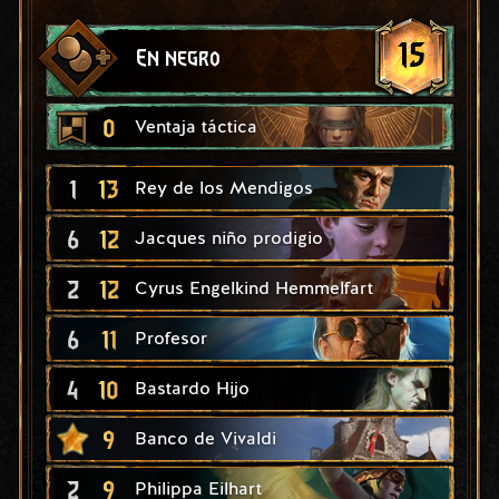
15
En negro
0
Ventaja táctica
1
13
Rey de los Mendigos
6
12
Jacques niño prodigio
2
12
Cyrus Engelkind Hemmelfart
6
11
Profesor
4
10
Bastardo Hijo
9
Banco de Vivaldi
2
9
Philippa Eilhart