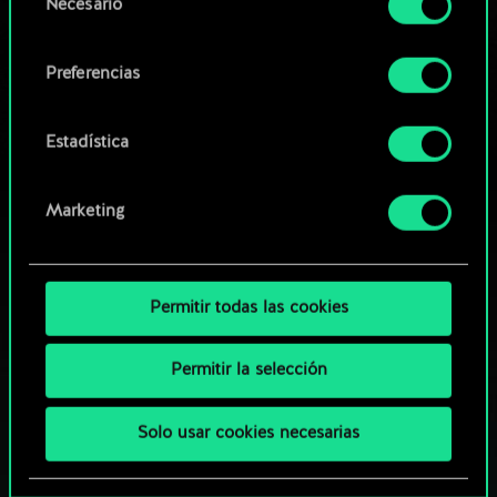
Necesario
de
comunidad
Encontrarás todos los detalles sobre nuestro uso
consentimiento
de las cookies y podrás modificar tus
Preferencias
preferencias al respecto en el menú «Ajustes» de
más abajo.
Estadística
Marketing
Permitir todas las cookies
Permitir la selección
Solo usar cookies necesarias
¿QUÉ TAL UNA PARTIDA DE GWENT?