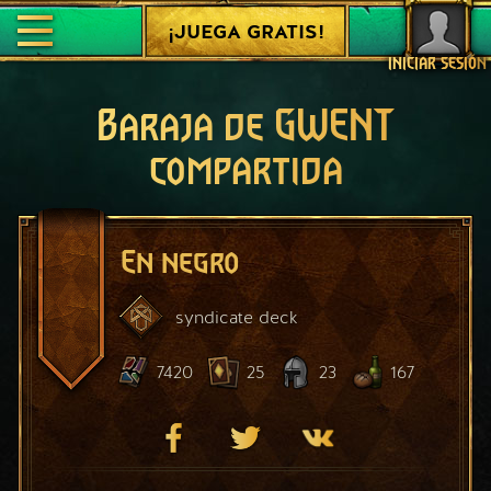
¡JUEGA GRATIS!
INICIAR SESIÓN
Baraja de GWENT
compartida
En negro
syndicate
deck
7420
25
23
167