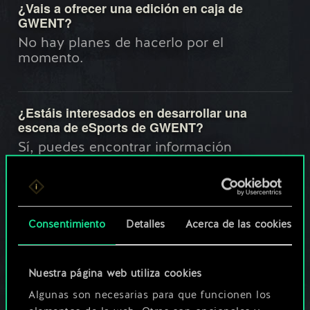
¿Vais a ofrecer una edición en caja de
GWENT?
No hay planes de hacerlo por el
momento.
¿Estáis interesados en desarrollar una
escena de eSports de GWENT?
Sí, puedes encontrar información
detallada acerca de nuestros planes
relacionados con el GWENT competitivo
en
masters.playgwent.com
.
Consentimiento
Detalles
Acerca de las cookies
¿Qué idiomas están disponibles en GWENT?
En la actualidad, GWENT está disponible
Nuestra página web utiliza cookies
en inglés, polaco, francés, ruso, alemán,
Algunas son necesarias para que funcionen los
portugués brasileño, italiano, español,