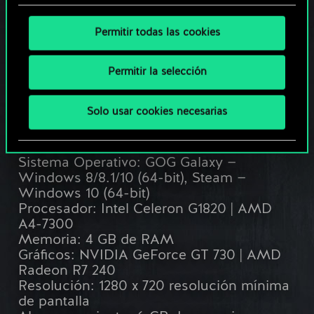
ASPECTOS TÉCNICOS Y
Permitir todas las cookies
MISCELÁNEA
Permitir la selección
¿Cuáles son los requisitos del sistema para
Solo usar cookies necesarias
GWENT?
MÍNIMOS:
Sistema Operativo: GOG Galaxy —
Windows 8/8.1/10 (64-bit), Steam —
Windows 10 (64-bit)
Procesador: Intel Celeron G1820 | AMD
A4-7300
Memoria: 4 GB de RAM
Gráficos: NVIDIA GeForce GT 730 | AMD
Radeon R7 240
Resolución: 1280 x 720 resolución mínima
de pantalla