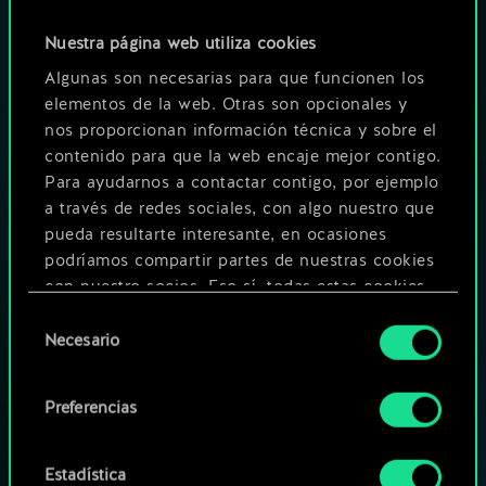
Nuestra página web utiliza cookies
Algunas son necesarias para que funcionen los
elementos de la web. Otras son opcionales y
nos proporcionan información técnica y sobre el
contenido para que la web encaje mejor contigo.
Para ayudarnos a contactar contigo, por ejemplo
a través de redes sociales, con algo nuestro que
pueda resultarte interesante, en ocasiones
podríamos compartir partes de nuestras cookies
con nuestro socios. Eso sí, todas estas cookies
opcionales requieren tu autorización.
Selección
INSTALLA GWENT EN PC
Necesario
de
Encontrarás todos los detalles sobre nuestro uso
consentimiento
de las cookies y podrás modificar tus
Para descargar e instalar la versión de
Preferencias
preferencias al respecto en el menú «Ajustes» de
escritorio de GWENT, necesitas entrar
más abajo.
en playgwent.com utilizando un PC con
Estadística