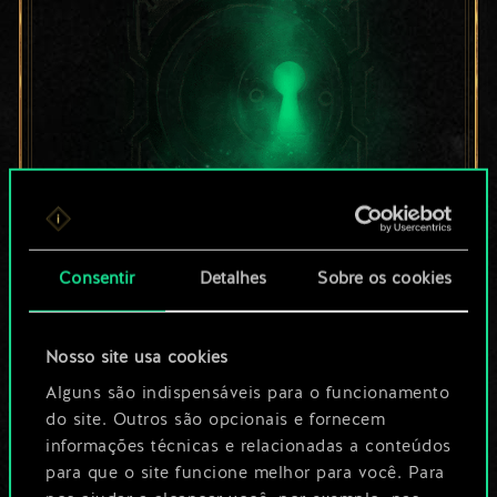
Por enquanto, isto é
Consentir
Detalhes
Sobre os cookies
apenas um conjunto
Nosso site usa cookies
de cartas
Alguns são indispensáveis para o funcionamento
compartilhado.
do site. Outros são opcionais e fornecem
informações técnicas e relacionadas a conteúdos
No entanto, dá para
para que o site funcione melhor para você. Para