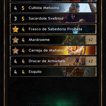
4
5
Cultista Melusina
3
5
Sacerdote Svalblod
4
Frasco de Sabedoria Proibida
4
x
2
Mardroeme
4
Cerveja de Mahakam
4
4
x
2
Dracar de Armadura
4
4
Esquilo