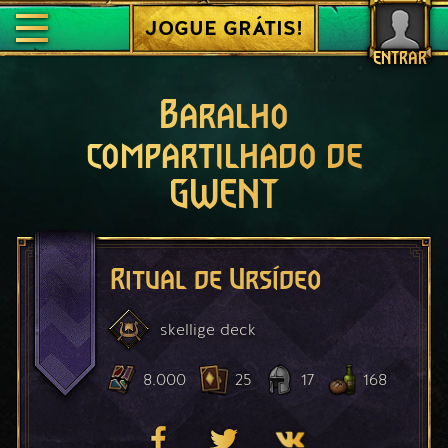
JOGUE GRÁTIS!
ENTRAR
Baralho
compartilhado de
GWENT
Ritual de Ursídeo
skellige
deck
8.000
25
17
168