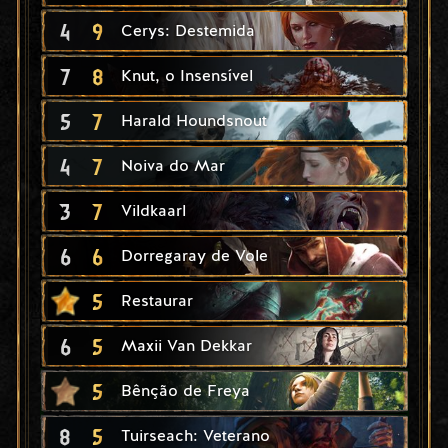
4
9
Cerys: Destemida
7
8
Knut, o Insensível
5
7
Harald Houndsnout
4
7
Noiva do Mar
3
7
Vildkaarl
6
6
Dorregaray de Vole
5
Restaurar
6
5
Maxii Van Dekkar
5
Bênção de Freya
8
5
Tuirseach: Veterano