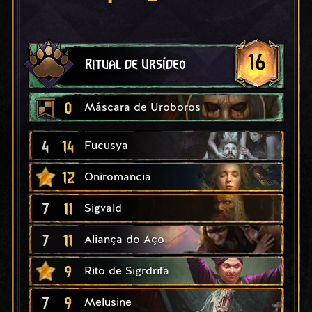
16
Ritual de Ursídeo
0
Máscara de Uroboros
4
14
Fucusya
12
Oniromancia
7
11
Sigvald
7
11
Aliança do Aço
9
Rito de Sigrdrifa
7
9
Melusine