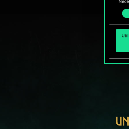
Néce
du
Vous p
consente
et mo
Uti
UN