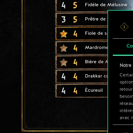
4
5
Fidèle de Mélusine
3
5
Prêtre de Svalblod
4
Fiole de savoir interdi
4
Co
Mardrome
4
Bière de Mahakam
Notre 
4
4
Certai
Drakkar cuirassé
option
4
4
retour
Écureuil
besoin
résea
intére
avec 
appli
Sélection