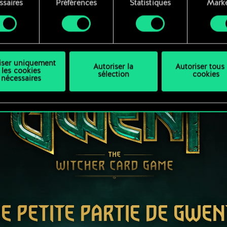
ssaires
Préférences
Statistiques
Marke
ouvez consulter tous les détails sur notre utilisation des co
ment
difier vos préférences dans le menu "Paramètres" ci-dessous
liser uniquement
Autoriser la
Autoriser tous 
les cookies
sélection
cookies
nécessaires
E PETITE PARTIE DE GWEN