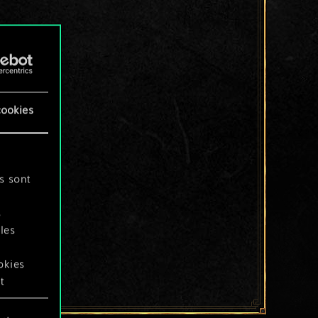
cookies
s sont
s
les
okies
t