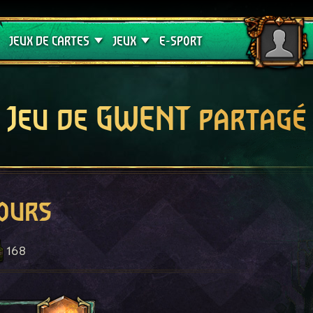
Crimson Curse
Guides de jeux
JEUX DE CARTES
JEUX
E-SPORT
Jeu de GWENT partagé
'ours
168