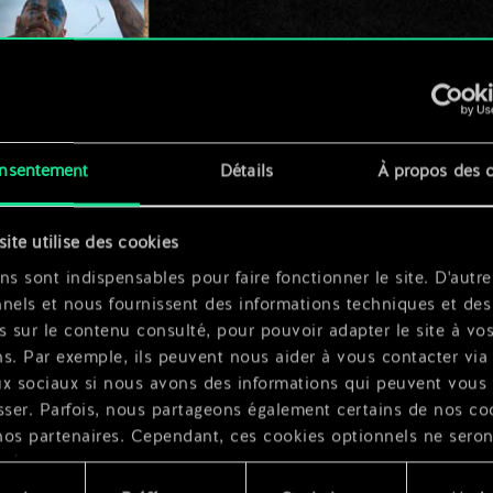
t
nsentement
Détails
À propos des 
x
2
site utilise des cookies
ns sont indispensables pour faire fonctionner le site. D'autre
x
2
nels et nous fournissent des informations techniques et des
s sur le contenu consulté, pour pouvoir adapter le site à vo
s. Par exemple, ils peuvent nous aider à vous contacter via 
ux sociaux si nous avons des informations qui peuvent vous
sser. Parfois, nous partageons également certains de nos co
nos partenaires. Cependant, ces cookies optionnels ne seron
qués qu'avec votre permission.