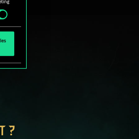
ting
okies
.
les
T ?