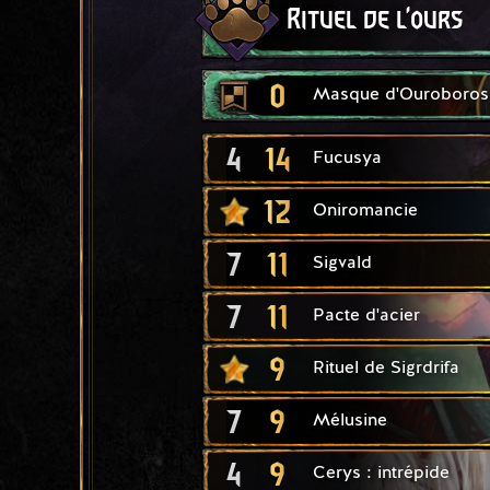
Rituel de l'ours
0
Masque d'Ouroboros
4
14
Fucusya
12
Oniromancie
7
11
Sigvald
7
11
Pacte d'acier
9
Rituel de Sigrdrifa
7
9
Mélusine
4
9
Cerys : intrépide