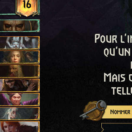
16
Pour l'i
qu'un
Mais 
tell
Nommer c