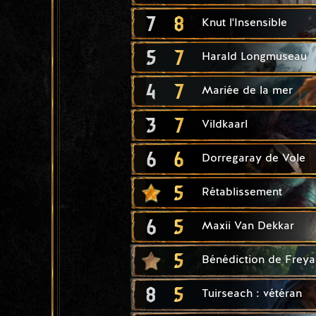
7
8
Knut l'Insensible
5
7
Harald Longmuseau
4
7
Mariée de la mer
3
7
Vildkaarl
6
6
Dorregaray de Vole
5
Rétablissement
6
5
Maxii Van Dekkar
5
Bénédiction de Freya
8
5
Tuirseach : vétéran