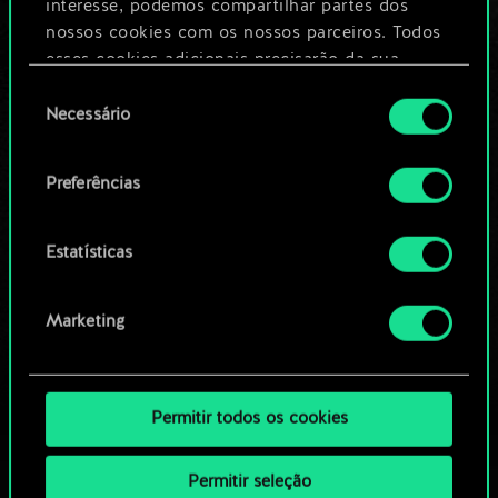
Dê um nome para este baralho e crie
interesse, podemos compartilhar partes dos
um guia
nossos cookies com os nossos parceiros. Todos
esses cookies adicionais precisarão da sua
permissão, no entanto.
Seleção
Editar baralho
Necessário
de
Você encontrará todos os detalhes sobre o uso
consentimento
OU
de cookies e poderá ajustar as suas preferências
Preferências
no menu "Configurações" abaixo.
Navegue pelos baralhos da
Estatísticas
comunidade
Marketing
Permitir todos os cookies
Permitir seleção