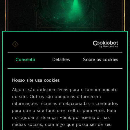
Por enquanto, isto é
apenas um conjunto
Consentir
Detalhes
Sobre os cookies
de cartas
Nosso site usa cookies
compartilhado.
Alguns são indispensáveis para o funcionamento
No entanto, dá para
do site. Outros são opcionais e fornecem
informações técnicas e relacionadas a conteúdos
ser muito mais!
para que o site funcione melhor para você. Para
nos ajudar a alcançar você, por exemplo, nas
mídias sociais, com algo que possa ser de seu