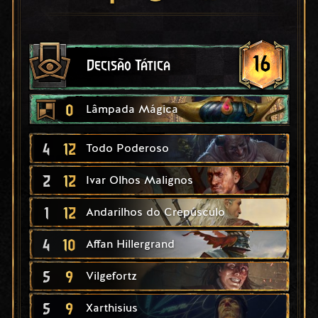
16
Decisão Tática
0
Lâmpada Mágica
4
12
Todo Poderoso
2
12
Ivar Olhos Malignos
1
12
Andarilhos do Crepúsculo
4
10
Affan Hillergrand
5
9
Vilgefortz
5
9
Xarthisius