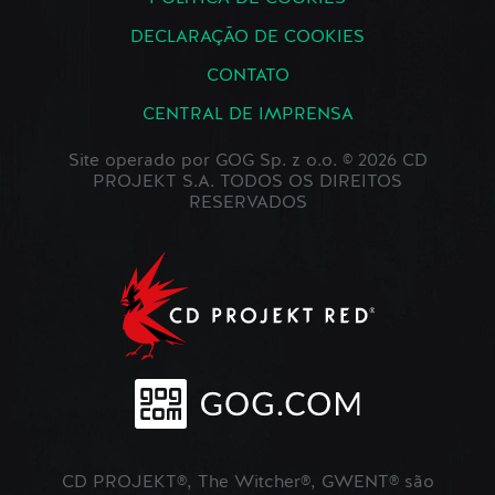
DECLARAÇÃO DE COOKIES
CONTATO
CENTRAL DE IMPRENSA
Site operado por GOG Sp. z o.o. © 2026 CD
PROJEKT S.A. TODOS OS DIREITOS
RESERVADOS
CD PROJEKT®, The Witcher®, GWENT® são