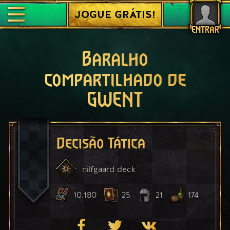
JOGUE GRÁTIS!
ENTRAR
Baralho
compartilhado de
GWENT
Decisão Tática
nilfgaard
deck
10.180
25
21
174