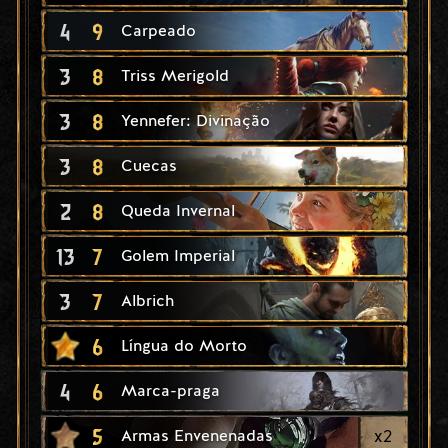
4
9
Carpeado
3
8
Triss Merigold
3
8
Yennefer: Divinação
3
8
Cuecas
2
8
Queda Invernal
13
7
Golem Imperial
3
7
Albrich
6
Língua do Morto
4
6
Marca-praga
5
x
2
Armas Envenenadas