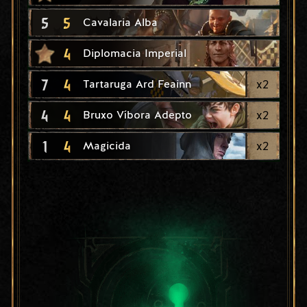
5
5
Cavalaria Alba
4
Diplomacia Imperial
7
4
x
2
Tartaruga Ard Feainn
4
4
x
2
Bruxo Víbora Adepto
1
4
x
2
Magicida