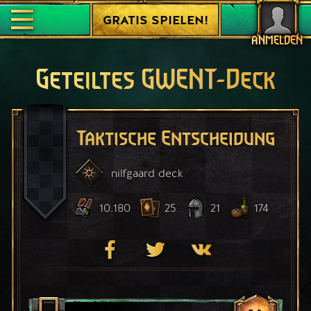
GRATIS SPIELEN!
ANMELDEN
Geteiltes GWENT-Deck
Taktische Entscheidung
nilfgaard
deck
10.180
25
21
174