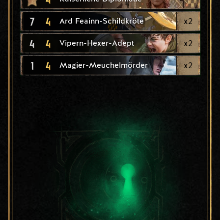
7
4
x
2
Ard Feainn-Schildkröte
4
4
x
2
Vipern-Hexer-Adept
1
4
x
2
Magier-Meuchelmörder