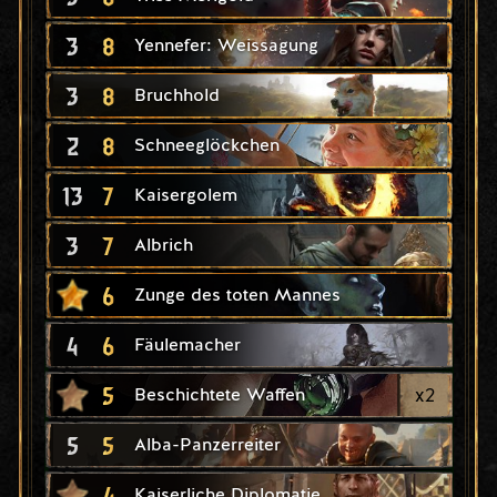
3
8
Yennefer: Weissagung
3
8
Bruchhold
2
8
Schneeglöckchen
13
7
Kaisergolem
3
7
Albrich
6
Zunge des toten Mannes
4
6
Fäulemacher
5
x
2
Beschichtete Waffen
5
5
Alba-Panzerreiter
4
Kaiserliche Diplomatie