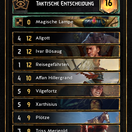
16
Taktische Entscheidung
0
Magische Lampe
4
12
Allgott
2
12
Ivar Bösaug
1
12
Reisegefährten
4
10
Affan Hillergrand
5
9
Vilgefortz
5
9
Xarthisius
4
9
Plötze
3
8
Triss Merigold