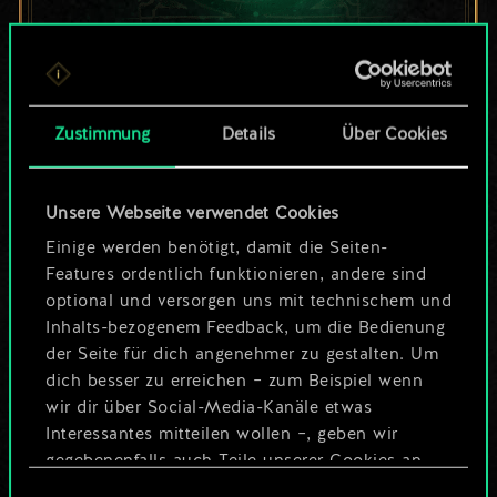
Bis jetzt ist dies nur
ein geteilter Satz
Zustimmung
Details
Über Cookies
Karten.
Unsere Webseite verwendet Cookies
Wo es doch so viel
Einige werden benötigt, damit die Seiten-
mehr sein kann!
Features ordentlich funktionieren, andere sind
optional und versorgen uns mit technischem und
Inhalts-bezogenem Feedback, um die Bedienung
der Seite für dich angenehmer zu gestalten. Um
Deck benennen und Leitfaden
dich besser zu erreichen – zum Beispiel wenn
erstellen
wir dir über Social-Media-Kanäle etwas
Interessantes mitteilen wollen –, geben wir
Deck bearbeiten
gegebenenfalls auch Teile unserer Cookies an
unsere Partner weiter. Jeder dieser optionalen
Einwilligungsauswahl