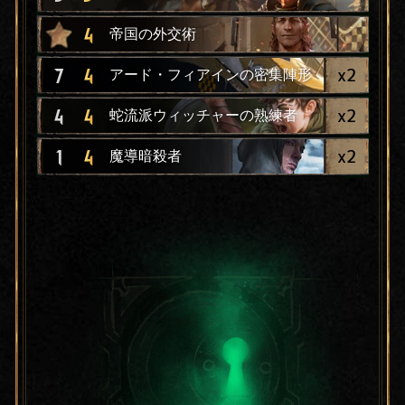
4
帝国の外交術
x
2
7
4
アード・フィアインの密集陣形
x
2
4
4
蛇流派ウィッチャーの熟練者
x
2
1
4
魔導暗殺者