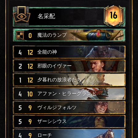
16
名采配
0
魔法のランプ
4
12
全能の神
2
12
邪眼のイヴァー
1
12
夕暮れの放浪者たち
4
10
アファン・ヒラーグランド
5
9
ヴィルジフォルツ
5
9
ザーシシウス
4
9
ローチ