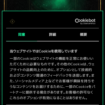
現在はまだこれし
同意
詳細
概要
か共有デッキがあ
りませんが、
当ウェブサイトではCookieを使用しています
続々追加中！
一部のCookieはウェブサイトの機能を正常にお使いい
ただくために必要なものです。その他のCookieは、ウェ
ブサイトの品質向上のために、オプションとして技術的
およびコンテンツ関連のフィードバックを送信します。ま
デッキ名入力＆ガイドを作成
た、ソーシャルメディア上などでお客様が興味を持ちそ
うなコンテンツをお届けするために、一部のCookieをパ
デッキを編集
ートナーに提供する場合があります。お客様の許可なく
これらのオプションが有効になることはありません。
/