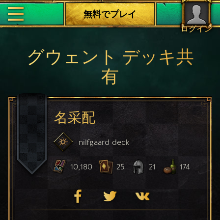
無料でプレイ
ログイン
グウェント デッキ共
有
名采配
nilfgaard
deck
10,180
25
21
174