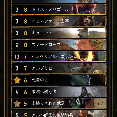
3
8
トリス・メリゴールド
3
8
イェネファー：占事
3
8
キュロット
2
8
スノードロップ
13
7
インペリアル・ゴーレム
3
7
アルブリヒ
6
死者の舌
4
6
破滅へ誘う者
x
2
5
上塗りされた武器
5
5
アルバ師団の重装騎兵