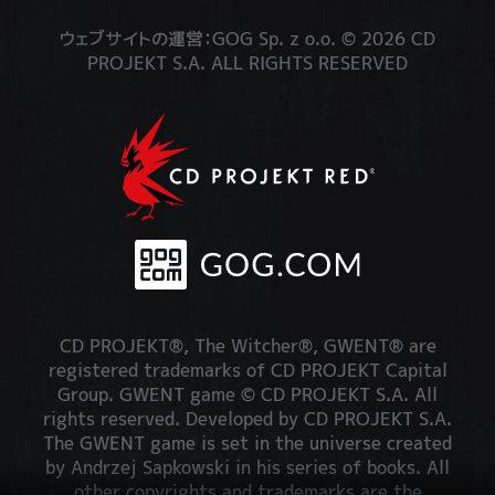
ウェブサイトの運営：GOG Sp. z o.o. © 2026 CD
PROJEKT S.A. ALL RIGHTS RESERVED
CD PROJEKT®, The Witcher®, GWENT® are
registered trademarks of CD PROJEKT Capital
Group. GWENT game © CD PROJEKT S.A. All
rights reserved. Developed by CD PROJEKT S.A.
The GWENT game is set in the universe created
by Andrzej Sapkowski in his series of books. All
other copyrights and trademarks are the