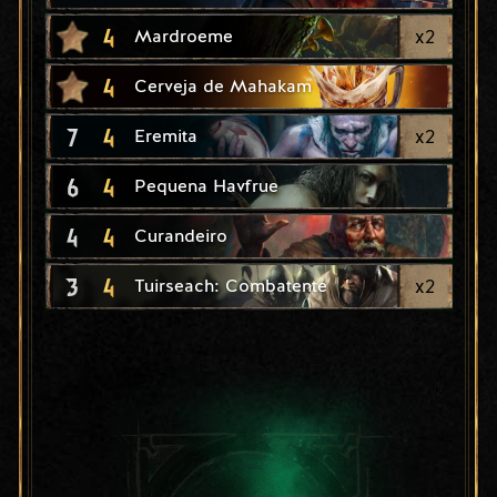
4
x
2
Mardroeme
4
Cerveja de Mahakam
7
4
x
2
Eremita
6
4
Pequena Havfrue
4
4
Curandeiro
3
4
x
2
Tuirseach: Combatente