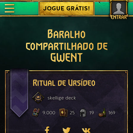
JOGUE GRÁTIS!
ENTRAR
Baralho
compartilhado de
GWENT
Ritual de Ursídeo
skellige
deck
9.000
25
19
169