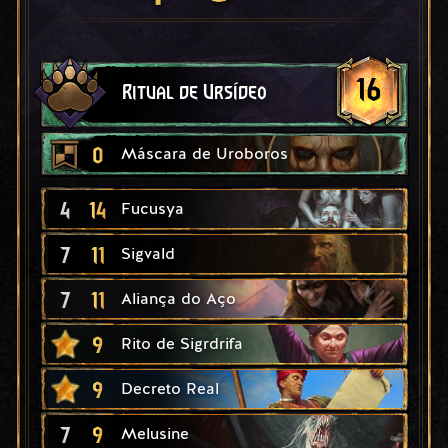
16
Ritual de Ursídeo
0
Máscara de Uroboros
4
14
Fucusya
7
11
Sigvald
7
11
Aliança do Aço
9
Rito de Sigrdrifa
9
Decreto Real
7
9
Melusine