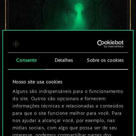
Por enquanto, isto é
Consentir
Detalhes
Sobre os cookies
apenas um conjunto
Nosso site usa cookies
de cartas
Alguns são indispensáveis para o funcionamento
do site. Outros são opcionais e fornecem
compartilhado.
informações técnicas e relacionadas a conteúdos
No entanto, dá para
para que o site funcione melhor para você. Para
nos ajudar a alcançar você, por exemplo, nas
ser muito mais!
mídias sociais, com algo que possa ser de seu
interesse, podemos compartilhar partes dos