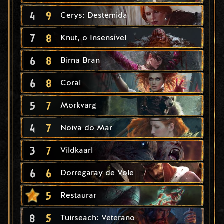
4
9
Cerys: Destemida
7
8
Knut, o Insensível
6
8
Birna Bran
6
8
Coral
5
7
Morkvarg
4
7
Noiva do Mar
3
7
Vildkaarl
6
6
Dorregaray de Vole
5
Restaurar
8
5
Tuirseach: Veterano