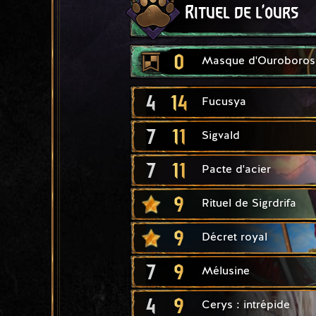
Rituel de l'ours
0
Masque d'Ouroboros
4
14
Fucusya
7
11
Sigvald
7
11
Pacte d'acier
9
Rituel de Sigrdrifa
9
Décret royal
7
9
Mélusine
4
9
Cerys : intrépide