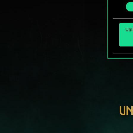
consente
et mo
Uti
UN