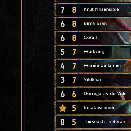
7
8
Knut l'Insensible
6
8
Birna Bran
6
8
Corail
5
7
Morkvarg
4
7
Mariée de la mer
3
7
Vildkaarl
6
6
Dorregaray de Vole
5
Rétablissement
8
5
Tuirseach : vétéran