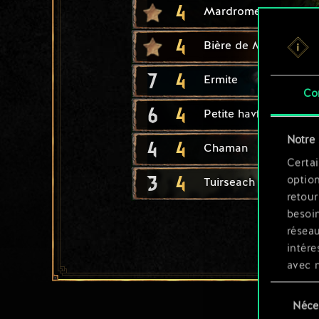
4
Mardrome
4
Bière de Mahakam
7
4
Ermite
Co
6
4
Petite havfrue
Notre 
4
4
Chaman
Certai
3
4
option
Tuirseach : soldat
retour
besoin
résea
intére
avec 
appli
Sélection
Néce
du
Vous p