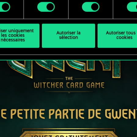
ment
difier vos préférences dans le menu "Paramètres" ci-dessous
liser uniquement
Autoriser la
Autoriser tous 
les cookies
sélection
cookies
nécessaires
E PETITE PARTIE DE GWEN