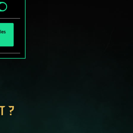
.
les
T ?