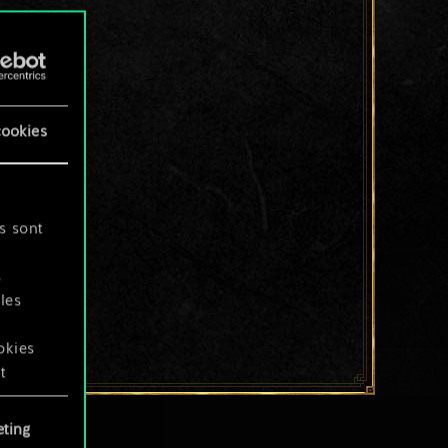
cookies
s sont
s
les
okies
t
ting
okies