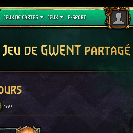
Crimson Curse
Guides de jeux
JEUX DE CARTES
JEUX
E-SPORT
Jeu de GWENT partagé
'ours
169