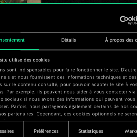
x
2
x
2
nsentement
Détails
À propos des 
site utilise des cookies
ns sont indispensables pour faire fonctionner le site. D'autre
nels et nous fournissent des informations techniques et des
x
2
s sur le contenu consulté, pour pouvoir adapter le site à vo
s. Par exemple, ils peuvent nous aider à vous contacter via 
ux sociaux si nous avons des informations qui peuvent vous
sser. Parfois, nous partageons également certains de nos co
nos partenaires. Cependant, ces cookies optionnels ne seron
qués qu'avec votre permission.
ssaires
Préférences
Statistiques
Marke
ouvez consulter tous les détails sur notre utilisation des co