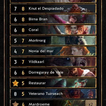
7
8
Knut el Despiadado
6
8
Birna Bran
6
8
Coral
5
7
Morkvarg
4
7
Novia del mar
3
7
Vildkaarl
6
6
Dorregaray de Vole
5
Restaurar
8
5
Veterano Tuirseach
4
x
2
Mardroeme