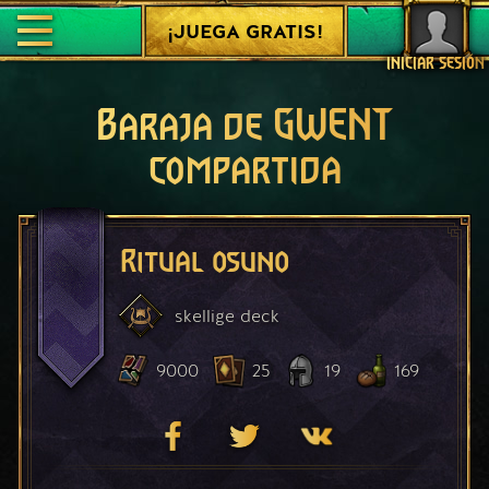
¡JUEGA GRATIS!
INICIAR SESIÓN
Baraja de GWENT
compartida
Ritual osuno
skellige
deck
9000
25
19
169