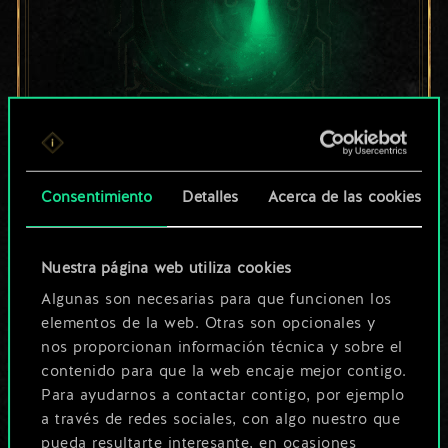
Por ahora, solo es
Consentimiento
Detalles
Acerca de las cookies
un conjunto de
cartas compartido.
Nuestra página web utiliza cookies
¡Pero puede llegar a
Algunas son necesarias para que funcionen los
elementos de la web. Otras son opcionales y
ser mucho más!
nos proporcionan información técnica y sobre el
contenido para que la web encaje mejor contigo.
Para ayudarnos a contactar contigo, por ejemplo
Poner nombre a esta baraja y crear
a través de redes sociales, con algo nuestro que
una guía
pueda resultarte interesante, en ocasiones