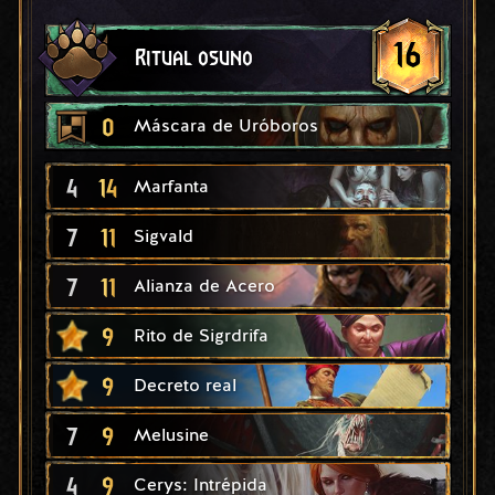
16
Ritual osuno
0
Máscara de Uróboros
4
14
Marfanta
7
11
Sigvald
7
11
Alianza de Acero
9
Rito de Sigrdrifa
9
Decreto real
7
9
Melusine
4
9
Cerys: Intrépida