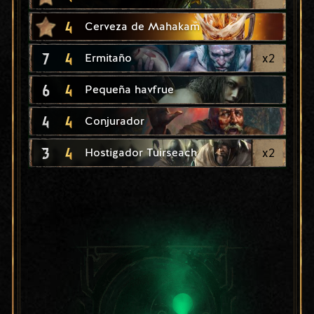
4
Cerveza de Mahakam
7
4
x
2
Ermitaño
6
4
Pequeña havfrue
4
4
Conjurador
3
4
x
2
Hostigador Tuirseach