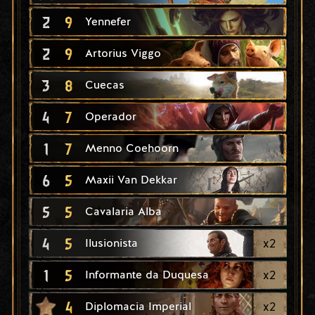
2
9
Yennefer
2
9
Artorius Viggo
3
8
Cuecas
4
7
Operador
1
7
Menno Coehoorn
6
5
Maxii Van Dekkar
5
5
Cavalaria Alba
4
5
x
2
Ilusionista
1
5
x
2
Informante da Duquesa
4
x
2
Diplomacia Imperial