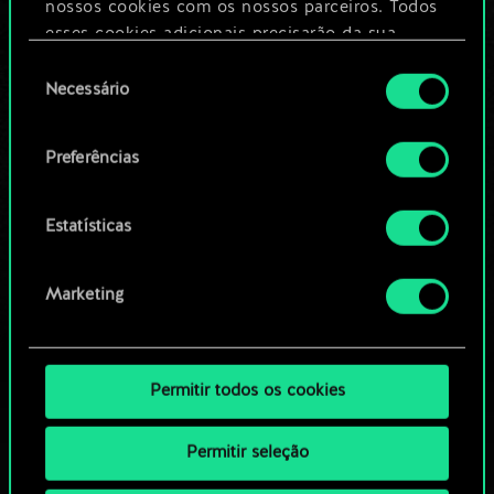
nossos cookies com os nossos parceiros. Todos
esses cookies adicionais precisarão da sua
Editar baralho
permissão, no entanto.
Seleção
Necessário
de
Você encontrará todos os detalhes sobre o uso
OU
consentimento
de cookies e poderá ajustar as suas preferências
Preferências
no menu "Configurações" abaixo.
Navegue pelos baralhos da
comunidade
Estatísticas
Marketing
Permitir todos os cookies
Permitir seleção