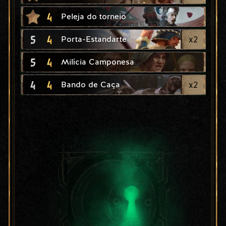
4
Peleja do torneio
5
4
x
2
Porta-Estandarte
5
4
Milícia Camponesa
4
4
x
2
Bando de Caça