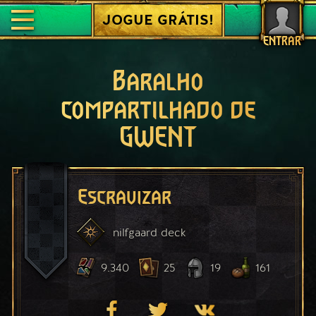
JOGUE GRÁTIS!
ENTRAR
Baralho
compartilhado de
GWENT
Escravizar
nilfgaard
deck
9.340
25
19
161