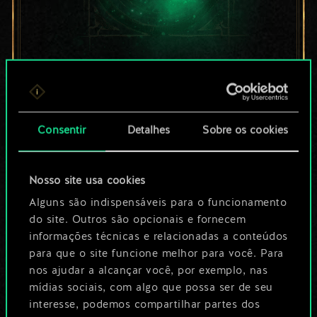
Por enquanto, isto é
apenas um conjunto
Consentir
Detalhes
Sobre os cookies
de cartas
compartilhado.
Nosso site usa cookies
No entanto, dá para
Alguns são indispensáveis para o funcionamento
do site. Outros são opcionais e fornecem
ser muito mais!
informações técnicas e relacionadas a conteúdos
para que o site funcione melhor para você. Para
nos ajudar a alcançar você, por exemplo, nas
Dê um nome para este baralho e crie
mídias sociais, com algo que possa ser de seu
interesse, podemos compartilhar partes dos
um guia