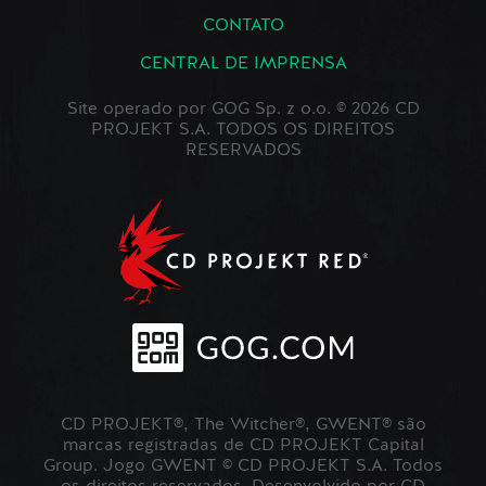
CONTATO
CENTRAL DE IMPRENSA
Site operado por GOG Sp. z o.o. © 2026 CD
PROJEKT S.A. TODOS OS DIREITOS
RESERVADOS
CD PROJEKT®, The Witcher®, GWENT® são
marcas registradas de CD PROJEKT Capital
Group. Jogo GWENT © CD PROJEKT S.A. Todos