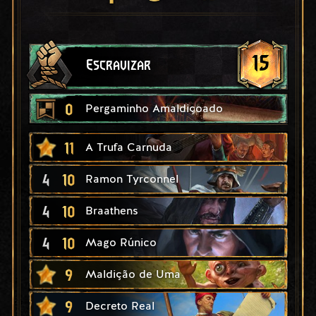
15
Escravizar
0
Pergaminho Amaldiçoado
11
A Trufa Carnuda
4
10
Ramon Tyrconnel
4
10
Braathens
4
10
Mago Rúnico
9
Maldição de Uma
9
Decreto Real