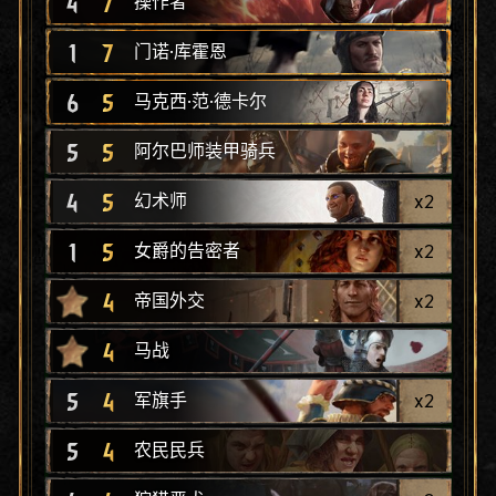
4
7
操作者
1
7
门诺·库霍恩
6
5
马克西·范·德卡尔
5
5
阿尔巴师装甲骑兵
4
5
x
2
幻术师
1
5
x
2
女爵的告密者
4
x
2
帝国外交
4
马战
5
4
x
2
军旗手
5
4
农民民兵