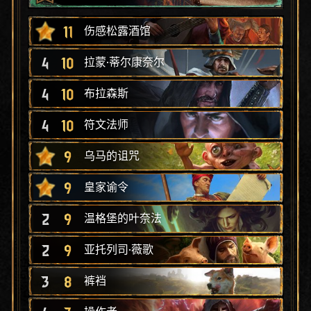
11
伤感松露酒馆
4
10
拉蒙·蒂尔康奈尔
4
10
布拉森斯
4
10
符文法师
9
乌马的诅咒
9
皇家谕令
2
9
温格堡的叶奈法
2
9
亚托列司·薇歌
3
8
裤裆