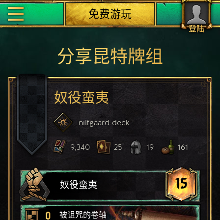
免费游玩
登陆
分享昆特牌组
奴役蛮夷
nilfgaard
deck
9,340
25
19
161
15
奴役蛮夷
0
被诅咒的卷轴