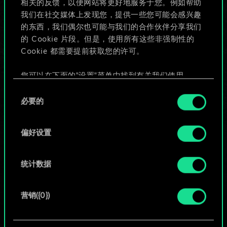
相关的反馈，以便网站将更好地服务于您。例如帮助
些！
我们在社交媒体上发现您，提供一些您可能会感兴趣
的东西，我们偶尔也可能与我们的合作伙伴分享我们
的 Cookie 片段。但是，使用所有这些非强制性的
Cookie 都需要提前获取您的许可。
给牌组命名并撰写攻略
您可以在下面的"设置"菜单中找到有关我们使用
编辑牌组
Cookie 的所有详细信息，并调整您对 Cookie 的偏
同
好。一旦您了解了其中的内容并准备好继续，请点
必要的
意
击"确定"。
或
选
择
偏好设置
浏览社区牌组
统计数据
营销({0})