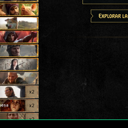
Explorar la
x
2
uesa
x
2
x
2