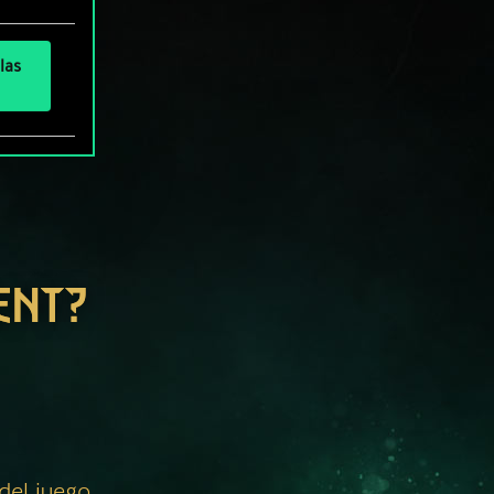
las
ENT?
 del juego