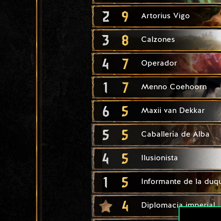
2
9
Artorius Vigo
3
8
Calzones
4
7
Operador
1
7
Menno Coehoorn
6
5
Maxii van Dekkar
5
5
Caballería de Alba
4
5
Ilusionista
1
5
Informante de la duq
4
Diplomacia imperial