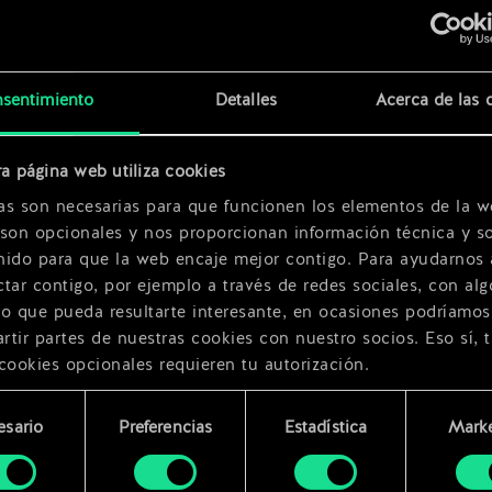
x
2
sentimiento
Detalles
Acerca de las 
a página web utiliza cookies
x
2
as son necesarias para que funcionen los elementos de la w
 son opcionales y nos proporcionan información técnica y so
nido para que la web encaje mejor contigo. Para ayudarnos 
tar contigo, por ejemplo a través de redes sociales, con alg
ro que pueda resultarte interesante, en ocasiones podríamos
tir partes de nuestras cookies con nuestro socios. Eso sí, 
cookies opcionales requieren tu autorización.
rarás todos los detalles sobre nuestro uso de las cookies y
esario
Preferencias
Estadística
Marke
 modificar tus preferencias al respecto en el menú «Ajustes
miento
bajo.