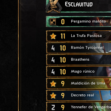
Esclavitud
0
Pergamino maldito
11
La Trufa Pastosa
4
10
Ramón Tyrconnel
4
10
Braathens
4
10
Mago rúnico
9
Maldición de Uma
9
Decreto real
2
9
Yennefer de Vengerb