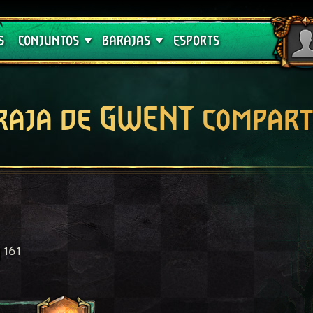
Crimson Curse
Guías de barajas
S
CONJUNTOS
BARAJAS
ESPORTS
raja de GWENT compart
161