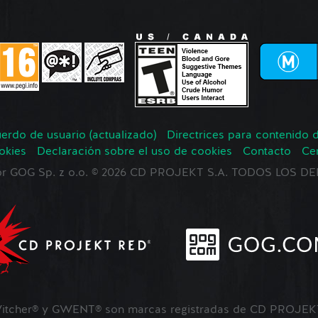
erdo de usuario (actualizado)
Directrices para contenido 
okies
Declaración sobre el uso de cookies
Contacto
Ce
 por GOG Sp. z o.o. © 2026 CD PROJEKT S.A. TODOS LOS
tcher® y GWENT® son marcas registradas de CD PROJEKT 