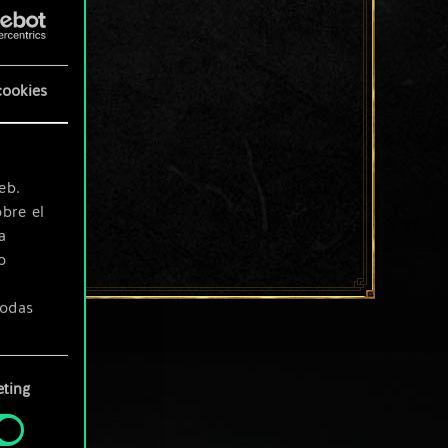
cookies
eb.
bre el
a
o
todas
ting
» de