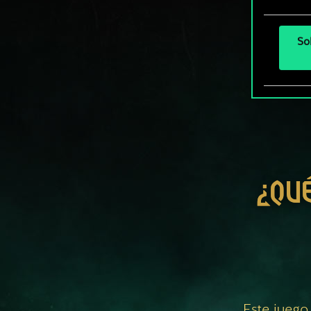
So
¿QU
Este juego