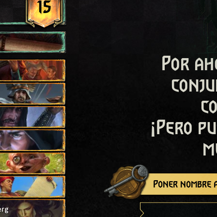
15
Por ah
conju
c
¡Pero pu
m
Poner nombre a
erg