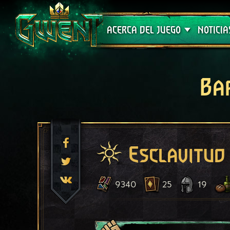
Soporte técnico
ACERCA DEL JUEGO
NOTICIA
Ba
Esclavitud
9340
25
19