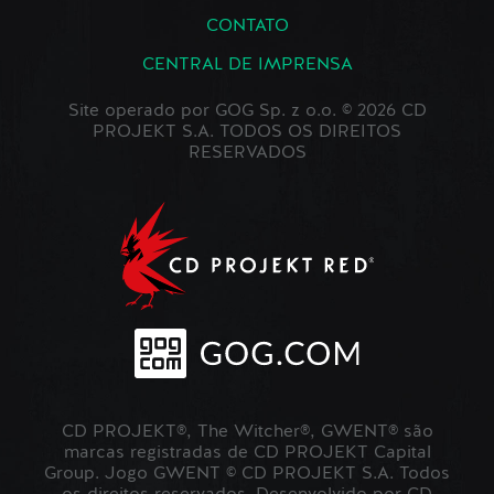
CONTATO
CENTRAL DE IMPRENSA
Site operado por GOG Sp. z o.o. © 2026 CD
PROJEKT S.A. TODOS OS DIREITOS
RESERVADOS
CD PROJEKT®, The Witcher®, GWENT® são
marcas registradas de CD PROJEKT Capital
Group. Jogo GWENT © CD PROJEKT S.A. Todos