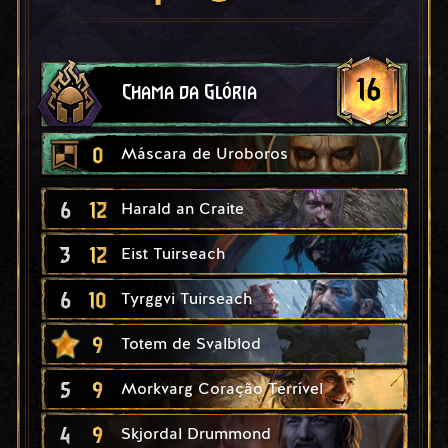
16
Chama da Glória
0
Máscara de Uroboros
6
12
Harald an Craite
3
12
Eist Tuirseach
6
10
Tyrggvi Tuirseach
9
Totem de Svalblod
5
9
Morkvarg Coração Terrível
4
9
Skjordal Drummond