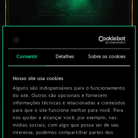
Por enquanto, isto é
apenas um conjunto
Consentir
Detalhes
Sobre os cookies
de cartas
compartilhado.
Nosso site usa cookies
No entanto, dá para
Alguns são indispensáveis para o funcionamento
do site. Outros são opcionais e fornecem
ser muito mais!
informações técnicas e relacionadas a conteúdos
para que o site funcione melhor para você. Para
nos ajudar a alcançar você, por exemplo, nas
Dê um nome para este baralho e crie
mídias sociais, com algo que possa ser de seu
interesse, podemos compartilhar partes dos
um guia