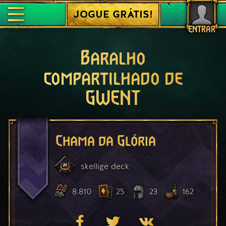
JOGUE GRÁTIS!
ENTRAR
Baralho
compartilhado de
GWENT
Chama da Glória
skellige
deck
8.810
25
23
162