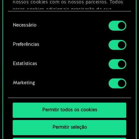
nossos cookies com os nossos parceiros. Todos
esses cookies adicionais precisarão da sua
Editar baralho
permissão, no entanto.
Seleção
Necessário
de
Você encontrará todos os detalhes sobre o uso
OU
consentimento
de cookies e poderá ajustar as suas preferências
Preferências
no menu "Configurações" abaixo.
Navegue pelos baralhos da
comunidade
Estatísticas
Marketing
Permitir todos os cookies
Permitir seleção