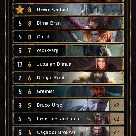
8
Haern Caduch
6
8
Birna Bran
6
8
Coral
5
7
Morkvarg
13
6
Jutta an Dimun
7
6
Djenge Frett
6
6
Gremist
9
5
x
2
Bruxo Urso
4
5
x
2
Invasores an Craite
5
4
x
2
Caçador Brokvar