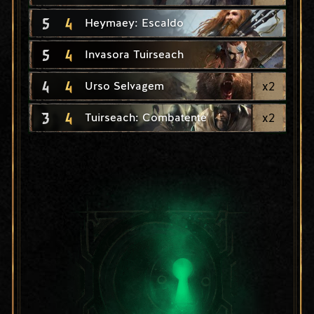
5
4
Heymaey: Escaldo
5
4
Invasora Tuirseach
4
4
x
2
Urso Selvagem
3
4
x
2
Tuirseach: Combatente