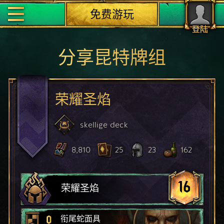
免费游玩
登陆
分享昆特牌组
荣耀圣焰
skellige
deck
8,810
25
23
162
16
荣耀圣焰
0
衔尾蛇面具