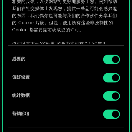
相关的反馈，以便网站将更好地服务于您。例如帮助
些！
我们在社交媒体上发现您，提供一些您可能会感兴趣
的东西，我们偶尔也可能与我们的合作伙伴分享我们
的 Cookie 片段。但是，使用所有这些非强制性的
Cookie 都需要提前获取您的许可。
给牌组命名并撰写攻略
您可以在下面的"设置"菜单中找到有关我们使用
编辑牌组
Cookie 的所有详细信息，并调整您对 Cookie 的偏
同
好。一旦您了解了其中的内容并准备好继续，请点
必要的
意
击"确定"。
或
选
择
偏好设置
浏览社区牌组
统计数据
营销({0})