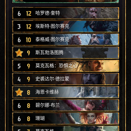
6
12
哈罗德·奎特
3
12
埃斯特·图尔赛克
6
10
泰格威·图尔赛克
9
斯瓦勃洛图腾
5
9
莫克瓦格：恐惧之心
4
9
史裘达尔·德拉蒙
8
海恩卡维赫
6
8
碧尔娜·布兰
6
8
珊瑚