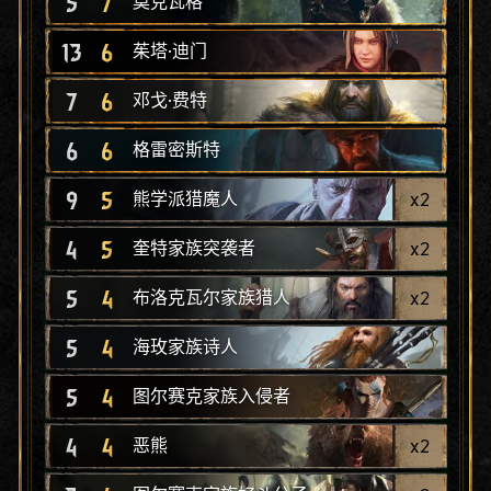
5
7
莫克瓦格
13
6
茱塔·迪门
7
6
邓戈·费特
6
6
格雷密斯特
9
5
x
2
熊学派猎魔人
4
5
x
2
奎特家族突袭者
5
4
x
2
布洛克瓦尔家族猎人
5
4
海玫家族诗人
5
4
图尔赛克家族入侵者
4
4
x
2
恶熊