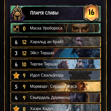
16
Пламя славы
0
Маска Уробороса
6
12
Харальд ан Крайт
3
12
Эйст Тиршах
6
10
Тиргви Тиршах
9
Идол Свальблода
5
9
Моркварг: Сердце Ужаса
4
9
Скьёрдаль Друммонд
8
Хаэрн Кадух