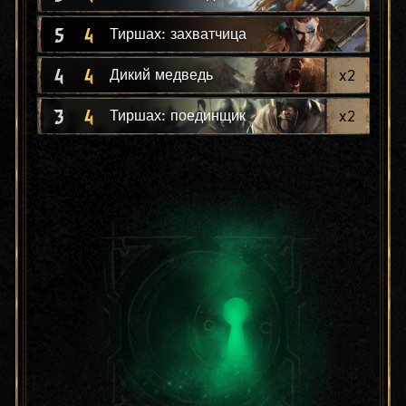
5
4
Тиршах: захватчица
4
4
x
2
Дикий медведь
3
4
x
2
Тиршах: поединщик