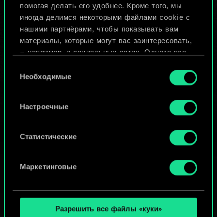
помогая делать его удобнее. Кроме того, мы
Изменить колоду
иногда делимся некоторыми файлами cookie с
нашими партнёрами, чтобы показывать вам
ИЛИ
материалы, которые могут вас заинтересовать,
— например, в социальных сетях. Однако все
опциональные файлы cookie требуют вашего
Выбор
Просмотреть колоды
разрешения.
Необходимые
согласия
Найти подробную информацию о том, как мы
Настроечные
используем ваши файлы cookie, и изменить
связанные с ними параметры можно в меню
«Настройки» ниже.
Статистические
Маркетинговые
Разрешить все файлы «куки»