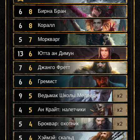
6
8
Бирна Бран
6
8
Коралл
5
7
Моркварг
13
6
Ютта ан Димун
7
6
Джанго Фретт
6
6
Гремист
9
5
x
2
Ведьмак Школы Медведя
4
5
x
2
Ан Крайт: налетчики
5
4
x
2
Броквар: охотник
5
4
Хэймэй: скальд