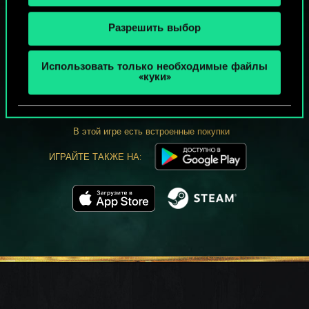
Разрешить выбор
МОЖЕТ ПАРТЕЕЧКУ В ГВИНТ?
Использовать только необходимые файлы
«куки»
ИГРАТЬ
БЕСПЛАТНО НА ПК
В этой игре есть встроенные покупки
ИГРАЙТЕ ТАКЖЕ НА: