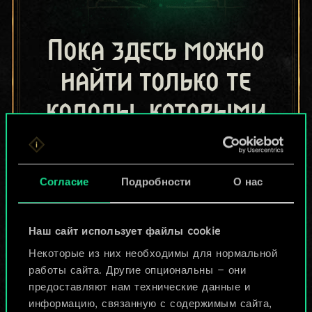
Пока здесь можно
найти только те
колоды, которыми
поделились другие
игроки.
Согласие
Подробности
О нас
Но их может быть
больше!
Наш сайт использует файлы cookie
Некоторые из них необходимы для нормальной
работы сайта. Другие опциональны — они
Назвать колоду и описать её
предоставляют нам технические данные и
информацию, связанную с содержимым сайта,