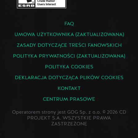
FAQ
UMOWA UŻYTKOWNIKA (ZAKTUALIZOWANA)
ZASADY DOTYCZĄCE TREŚCI FANOWSKICH
POLITYKA PRYWATNOŚCI (ZAKTUALIZOWANA)
POLITYKA COOKIES
DEKLARACJA DOTYCZĄCA PLIKÓW COOKIES
KONTAKT
CENTRUM PRASOWE
Operatorem strony jest GOG Sp. z o.o. © 2026 CD
PROJEKT S.A. WSZYSTKIE PRAWA
ZASTRZEŻONE