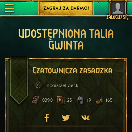
ZAGRAJ ZA DARMO!
ZALOGUJ SIĘ
UDOSTĘPNIONA TALIA
GWINTA
Czatownicza zasadzka
scoiatael
deck
8390
25
19
165