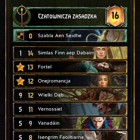
16
Czatownicza zasadzka
0
Szabla Aen Seidhe
1
14
Simlas Finn aep Dabairr
13
Fortel
12
Onejromancja
9
12
Wielki Dąb
5
11
Vernossiel
5
9
Vanadáin
5
8
Isengrim Faoiltiarna