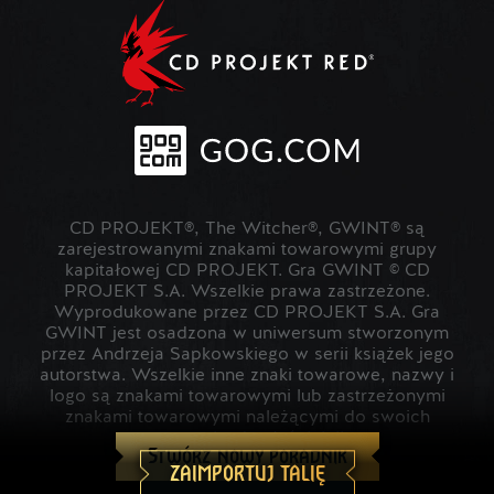
CD PROJEKT®, The Witcher®, GWINT® są
zarejestrowanymi znakami towarowymi grupy
kapitałowej CD PROJEKT. Gra GWINT © CD
PROJEKT S.A. Wszelkie prawa zastrzeżone.
Wyprodukowane przez CD PROJEKT S.A. Gra
GWINT jest osadzona w uniwersum stworzonym
przez Andrzeja Sapkowskiego w serii książek jego
autorstwa. Wszelkie inne znaki towarowe, nazwy i
logo są znakami towarowymi lub zastrzeżonymi
znakami towarowymi należącymi do swoich
prawowitych właścicieli.
Stwórz nowy poradnik
ZAIMPORTUJ TALIĘ