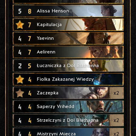
5
8
Alissa Henson
7
Kapitulacja
4
7
Yaevinn
4
7
Aelirenn
2
5
Łuczniczka z Dol Blathanna
4
Fiolka Zakazanej Wiedzy
4
x
2
Zaczepka
4
4
Saperzy Vrihedd
4
4
x
2
Strzelczyni z Dol Blathanna
4
4
x
2
Mistrzyni Miecza