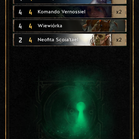
4
4
x
2
Komando Vernossiel
4
4
Wiewiórka
2
4
x
2
Neofita Scoia'tael