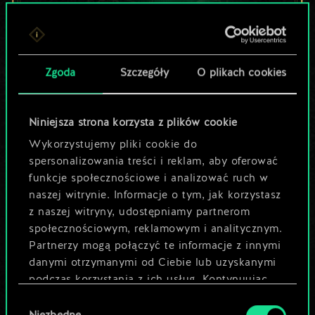
Lubisz grać tą talią?
Zgoda
Szczegóły
O plikach cookies
Pomóż społeczności
odkryć jej
Niniejsza strona korzysta z plików cookie
potencjał!
Wykorzystujemy pliki cookie do
spersonalizowania treści i reklam, aby oferować
funkcje społecznościowe i analizować ruch w
Nazwij talię i opisz swoją strategię
naszej witrynie. Informacje o tym, jak korzystasz
z naszej witryny, udostępniamy partnerom
społecznościowym, reklamowym i analitycznym.
Edytuj talię
Partnerzy mogą połączyć te informacje z innymi
danymi otrzymanymi od Ciebie lub uzyskanymi
LUB
podczas korzystania z ich usług. Kontynuując
korzystanie z naszej witryny, zgadasz się na
Wybór
używanie plików cookie.