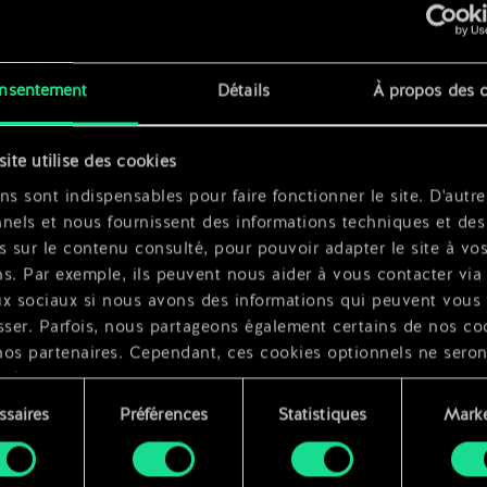
x
2
siel
x
2
nsentement
Détails
À propos des 
site utilise des cookies
x
2
ns sont indispensables pour faire fonctionner le site. D'autre
nels et nous fournissent des informations techniques et des
s sur le contenu consulté, pour pouvoir adapter le site à vo
s. Par exemple, ils peuvent nous aider à vous contacter via 
ux sociaux si nous avons des informations qui peuvent vous
sser. Parfois, nous partageons également certains de nos co
nos partenaires. Cependant, ces cookies optionnels ne seron
qués qu'avec votre permission.
ssaires
Préférences
Statistiques
Marke
ouvez consulter tous les détails sur notre utilisation des co
ment
difier vos préférences dans le menu "Paramètres" ci-dessous