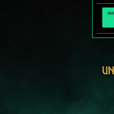
Uti
UN