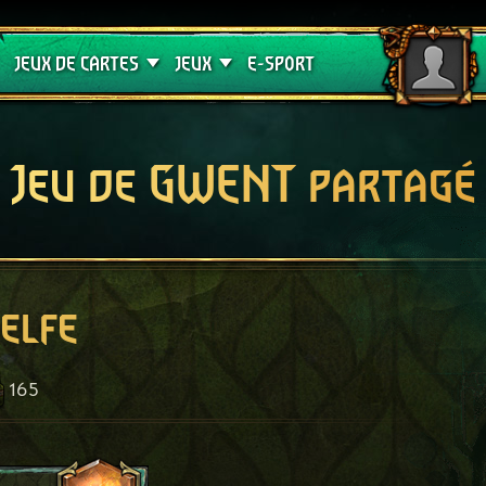
Crimson Curse
Guides de jeux
JEUX DE CARTES
JEUX
E-SPORT
Jeu de GWENT partagé
elfe
165