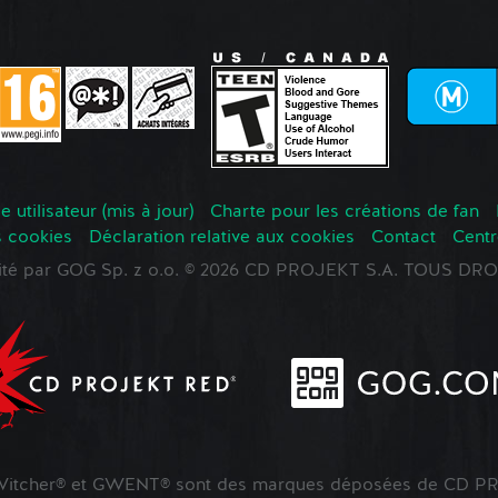
 utilisateur (mis à jour)
Charte pour les créations de fan
s cookies
Déclaration relative aux cookies
Contact
Centr
oité par GOG Sp. z o.o. © 2026 CD PROJEKT S.A. TOUS D
tcher® et GWENT® sont des marques déposées de CD PR