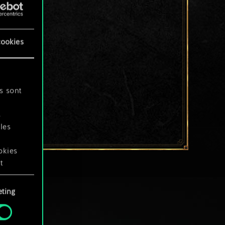
cookies
s sont
s
les
okies
t
ting
okies
.