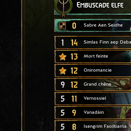
Embuscade elfe
0
Sabre Aen Seidhe
1
14
Simlas Finn aep Daba
13
Mort feinte
12
Oniromancie
9
12
Grand chêne
5
11
Vernossiel
5
9
Vanadáin
5
8
Isengrim Faoiltiarna