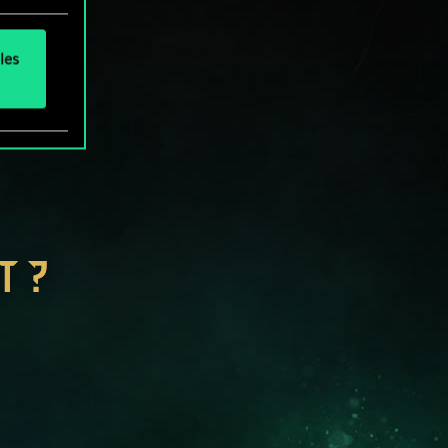
les
T ?