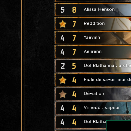
5
8
Alissa Henson
7
Reddition
4
7
Yaevinn
4
7
Aelirenn
2
5
Dol Blathanna : archè
4
Fiole de savoir interdi
4
Déviation
4
4
Vrihedd : sapeur
4
4
Dol Blathanna : tireu