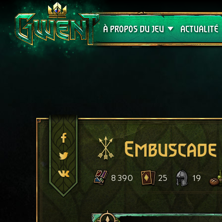
Assistance
À PROPOS DU JEU
ACTUALITÉ
Embuscade 
8 390
25
19