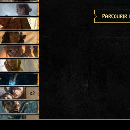
Parcourir 
re
t
x
2
se
x
2