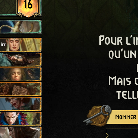
16
Pour l'i
irr
qu'un
Mais 
tell
Nommer c