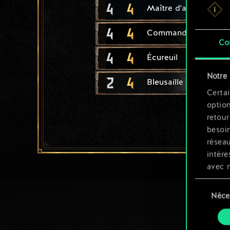
4
4
Maître d'armes elfe
4
4
Commando de Vernos
Co
4
4
Écureuil
Notre 
2
4
Bleusaille Scoia'tael
Certai
option
retour
besoin
résea
intére
avec 
appli
Sélection
Néce
du
Vous p
consente
et mo