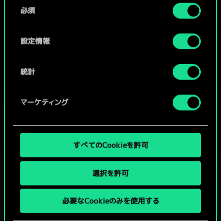
同
コミュニティデッキを閲覧
詳細は、下記の「設定」メニューでご確認ください。
必須
意
の
選
設定情報
択
統計
マーケティング
すべてのCookieを許可
選択を許可
グウェントでひと勝負といかない
必要なCookieのみを使用する
か？