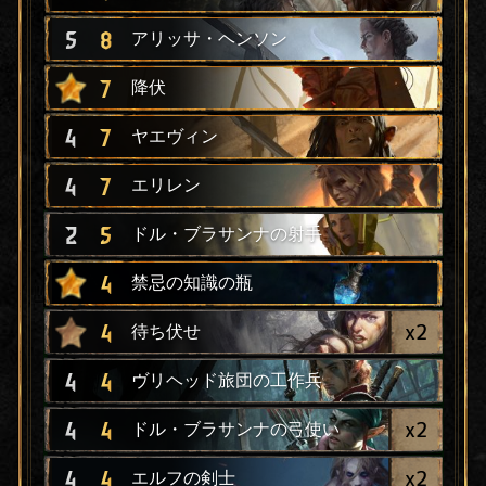
5
8
アリッサ・ヘンソン
7
降伏
4
7
ヤエヴィン
4
7
エリレン
2
5
ドル・ブラサンナの射手
4
禁忌の知識の瓶
x
2
4
待ち伏せ
4
4
ヴリヘッド旅団の工作兵
x
2
4
4
ドル・ブラサンナの弓使い
x
2
4
4
エルフの剣士