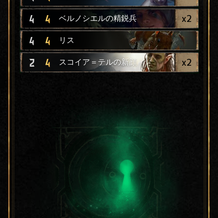
x
2
4
4
ベルノシエルの精鋭兵
4
4
リス
x
2
2
4
スコイア＝テルの新顔