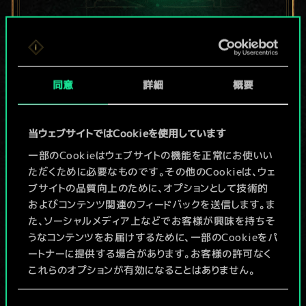
現在はまだこれし
か共有デッキがあ
同意
詳細
概要
りませんが、
当ウェブサイトではCookieを使用しています
続々追加中！
一部のCookieはウェブサイトの機能を正常にお使いい
ただくために必要なものです。その他のCookieは、ウェ
ブサイトの品質向上のために、オプションとして技術的
デッキ名入力＆ガイドを作成
およびコンテンツ関連のフィードバックを送信します。ま
た、ソーシャルメディア上などでお客様が興味を持ちそ
デッキを編集
うなコンテンツをお届けするために、一部のCookieをパ
ートナーに提供する場合があります。お客様の許可なく
これらのオプションが有効になることはありません。
/
Cookieの使用およびパフォーマンスの変更点に関する