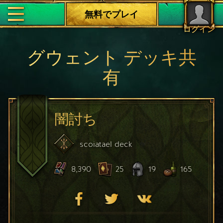
無料でプレイ
ログイン
グウェント デッキ共
有
闇討ち
scoiatael
deck
8,390
25
19
165