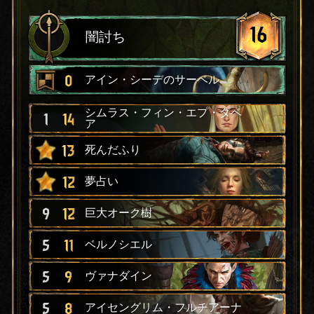
16
闇討ち
0
アイン・シーデのサーベル
シムラス・フィン・エプ・ダベ
1
14
ア
13
死んだふり
12
夢占い
9
12
巨大オーク樹
5
11
ベルノシエル
5
9
ヴァナダイン
5
8
アイセングリム・フルチアーナ