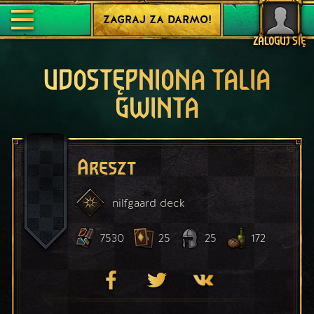
ZAGRAJ ZA DARMO!
ZALOGUJ SIĘ
UDOSTĘPNIONA TALIA
GWINTA
Areszt
nilfgaard
deck
7530
25
25
172