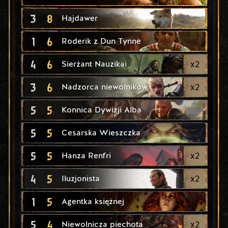
3
8
Hajdawer
1
6
Roderik z Dun Tynne
4
6
x
2
Sierżant Nauzikai
3
6
x
2
Nadzorca niewolników
5
5
Konnica Dywizji Alba
5
5
Cesarska Wieszczka
5
5
x
2
Hanza Renfri
4
5
x
2
Iluzjonista
1
5
Agentka księżnej
5
4
x
2
Niewolnicza piechota