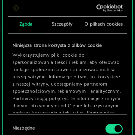
Lubisz grać tą talią?
Pomóż społeczności
Zgoda
Szczegóły
O plikach cookies
odkryć jej
potencjał!
Niniejsza strona korzysta z plików cookie
Wykorzystujemy pliki cookie do
spersonalizowania treści i reklam, aby oferować
Nazwij talię i opisz swoją strategię
funkcje społecznościowe i analizować ruch w
naszej witrynie. Informacje o tym, jak korzystasz
z naszej witryny, udostępniamy partnerom
Edytuj talię
społecznościowym, reklamowym i analitycznym.
Partnerzy mogą połączyć te informacje z innymi
LUB
danymi otrzymanymi od Ciebie lub uzyskanymi
podczas korzystania z ich usług. Kontynuując
korzystanie z naszej witryny, zgadasz się na
Wybór
Przeglądaj talie społeczności
używanie plików cookie.
Niezbędne
zgody