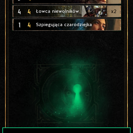
4
4
x
2
Łowca niewolników
1
4
Szpiegująca czarodziejka