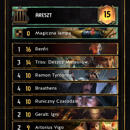
15
Areszt
0
Magiczna lampa
1
16
Renfri
3
14
Triss: Deszcz Meteorów
4
10
Ramon Tyrconnel
4
10
Braathens
4
10
Runiczny Czarodziej
2
10
Geralt: Igni
2
9
Artorius Vigo