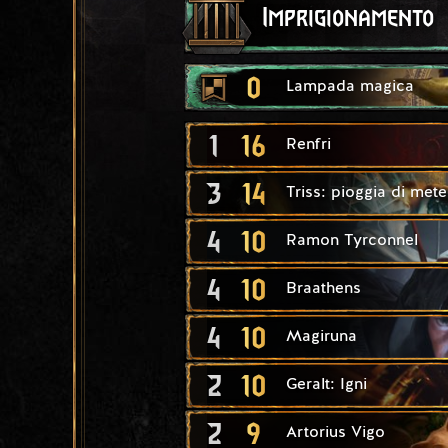
Imprigionamento
0
Lampada magica
1
16
Renfri
3
14
Triss: pioggia di met
4
10
Ramon Tyrconnel
4
10
Braathens
4
10
Magiruna
2
10
Geralt: Igni
2
9
Artorius Vigo