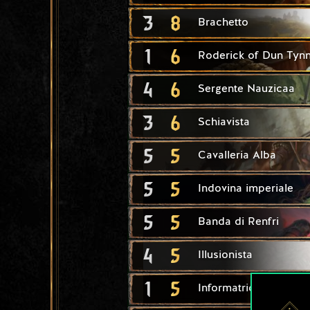
3
8
Brachetto
1
6
Roderick of Dun Tyn
4
6
Sergente Nauzicaa
3
6
Schiavista
5
5
Cavalleria Alba
5
5
Indovina imperiale
5
5
Banda di Renfri
4
5
Illusionista
1
5
Informatrice di corte