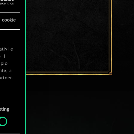
i cookie
ativi e
 il
mpio
nte, a
rtner.
e tue
ting