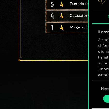
5
4
Fanteria (schiavi)
4
4
Cacciatore (schiavi)
1
4
Maga infiltratrice
Il nos
Alcuni
ci for
sito s
tramit
volte 
Tuttav
autori
Selezione
Tutti 
Nece
del
prefer
consenso