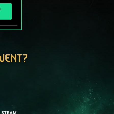
i
GWENT?