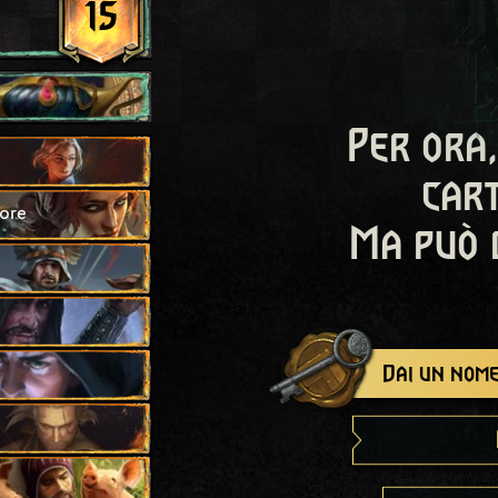
15
Per ora,
cart
eore
Ma può 
Dai un nome