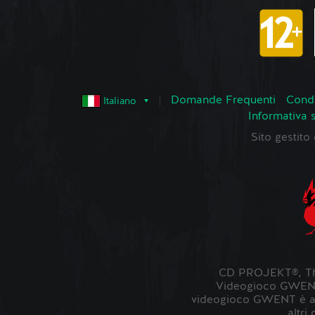
Domande Frequenti
Condi
Italiano
Informativa 
Sito gestit
CD PROJEKT®, The
Videogioco GWENT ©
videogioco GWENT è ambi
altri