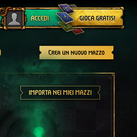
Esci
GIOCA GRATIS!
ACCEDI
o
Crea un nuovo mazzo
IMPORTA NEI MIEI MAZZI