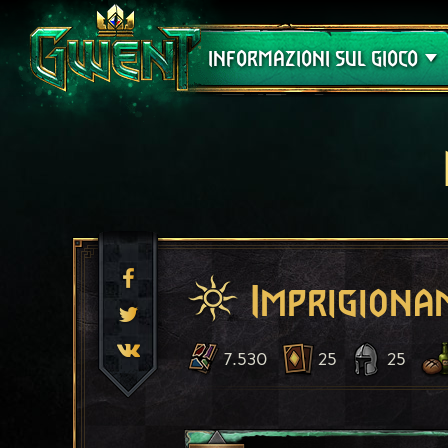
Assistenza
INFORMAZIONI SUL GIOCO
Imprigiona
7.530
25
25