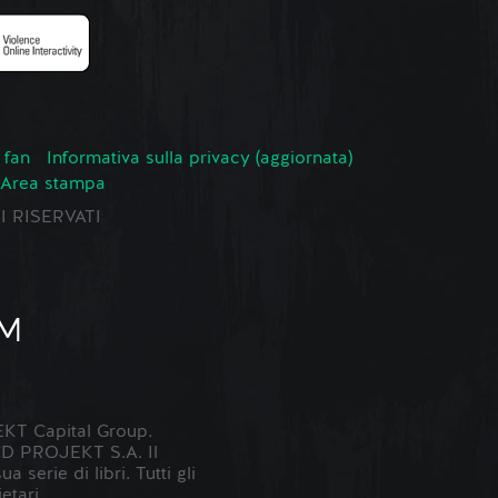
 fan
Informativa sulla privacy (aggiornata)
Area stampa
TI RISERVATI
KT Capital Group.
 CD PROJEKT S.A. Il
erie di libri. Tutti gli
etari.