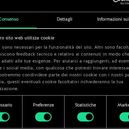
x
2
x
2
Consenso
Dettagli
Informazioni su
tro sito web utilizza cookie
 sono necessari per la funzionalità del sito. Altri sono facolt
niscono feedback tecnico e relativo ai contenuti in modo che
i adatti alle tue esigenze. Per aiutarci a raggiungerti, ad ese
e i social media, con qualcosa che potresti trovare interessa
potremmo condividere parte dei nostri cookie con i nostri pa
ia, questi eventuali cookie facoltativi richiederanno la tua
zzazione.
i dettagli su come utilizziamo i cookie e su come impostare l
ssario
Preferenze
Statistiche
Marke
enze sono disponibili nel menu "Impostazioni" qui sotto.