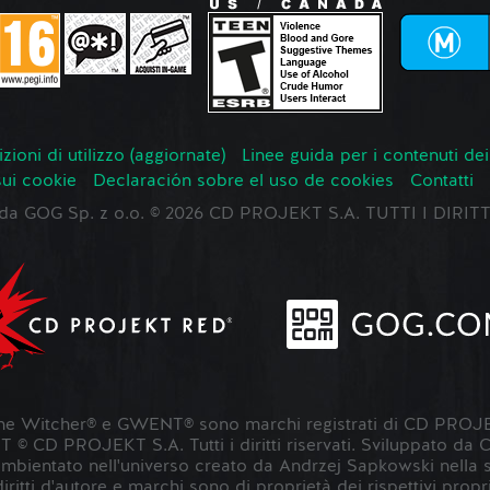
zioni di utilizzo (aggiornate)
Linee guida per i contenuti dei
sui cookie
Declaración sobre el uso de cookies
Contatti
o da GOG Sp. z o.o. © 2026 CD PROJEKT S.A. TUTTI I DIRIT
 Witcher® e GWENT® sono marchi registrati di CD PROJE
 CD PROJEKT S.A. Tutti i diritti riservati. Sviluppato da
entato nell'universo creato da Andrzej Sapkowski nella sua s
 diritti d'autore e marchi sono di proprietà dei rispettivi propri