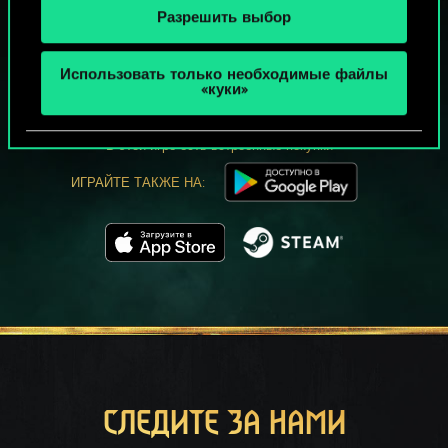
Разрешить выбор
МОЖЕТ ПАРТЕЕЧКУ В ГВИНТ?
Использовать только необходимые файлы
ИГРАТЬ
«куки»
БЕСПЛАТНО НА ПК
В этой игре есть встроенные покупки
ИГРАЙТЕ ТАКЖЕ НА:
СЛЕДИТЕ ЗА НАМИ