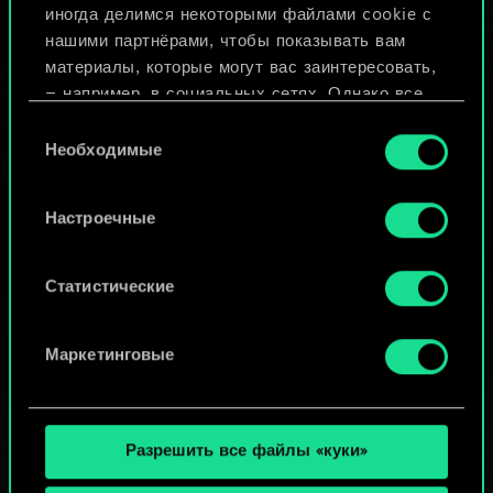
иногда делимся некоторыми файлами cookie с
ИЛИ
нашими партнёрами, чтобы показывать вам
материалы, которые могут вас заинтересовать,
— например, в социальных сетях. Однако все
Просмотреть колоды
опциональные файлы cookie требуют вашего
Выбор
разрешения.
Необходимые
согласия
Найти подробную информацию о том, как мы
Настроечные
используем ваши файлы cookie, и изменить
связанные с ними параметры можно в меню
«Настройки» ниже.
Статистические
Маркетинговые
Разрешить все файлы «куки»