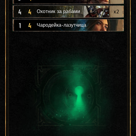
4
4
x
2
Охотник за рабами
1
4
Чародейка-лазутчица