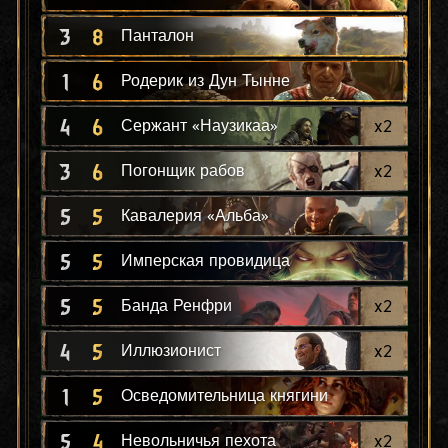
3
8
Панталон
1
6
Родерик из Дун Тынне
4
6
x
2
Сержант «Наузикаа»
3
6
x
2
Погонщик рабов
5
5
Кавалерия «Альба»
5
5
Имперская провидица
5
5
x
2
Банда Ренфри
4
5
x
2
Иллюзионист
1
5
Осведомительница княгини
5
4
x
2
Невольничья пехота