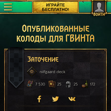
ИГРАЙТЕ
БЕСПЛАТНО!
ВОЙТИ
Опубликованные
колоды для ГВИНТА
Заточение
nilfgaard
deck
7 530
25
25
172