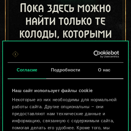
Пока здесь можно
найти только те
колоды, которыми
поделились другие
игроки.
Но их может быть
Согласие
Подробности
О нас
больше!
Наш сайт использует файлы cookie
Некоторые из них необходимы для нормальной
Назвать колоду и описать её
работы сайта. Другие опциональны — они
предоставляют нам технические данные и
информацию, связанную с содержимым сайта,
Изменить колоду
помогая делать его удобнее. Кроме того, мы