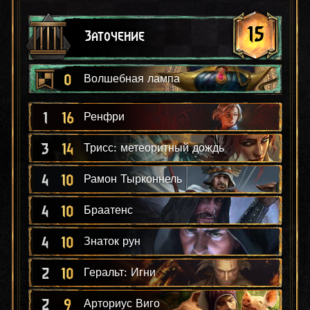
15
Заточение
0
Волшебная лампа
1
16
Ренфри
3
14
Трисс: метеоритный дождь
4
10
Рамон Тырконнель
4
10
Браатенс
4
10
Знаток рун
2
10
Геральт: Игни
2
9
Арториус Виго