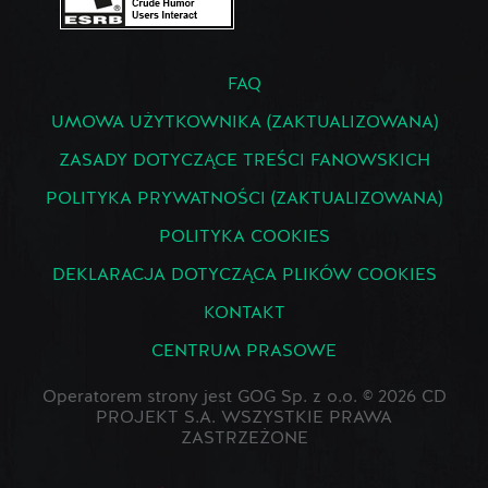
FAQ
UMOWA UŻYTKOWNIKA (ZAKTUALIZOWANA)
ZASADY DOTYCZĄCE TREŚCI FANOWSKICH
POLITYKA PRYWATNOŚCI (ZAKTUALIZOWANA)
POLITYKA COOKIES
DEKLARACJA DOTYCZĄCA PLIKÓW COOKIES
KONTAKT
CENTRUM PRASOWE
Operatorem strony jest GOG Sp. z o.o. © 2026 CD
PROJEKT S.A. WSZYSTKIE PRAWA
ZASTRZEŻONE