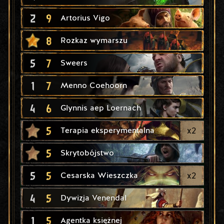
2
9
Artorius Vigo
8
Rozkaz wymarszu
5
7
Sweers
1
7
Menno Coehoorn
4
6
Glynnis aep Loernach
5
x
2
Terapia eksperymentalna
5
Skrytobójstwo
5
5
x
2
Cesarska Wieszczka
4
5
Dywizja Venendal
1
5
Agentka księżnej