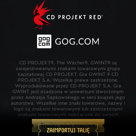
CD PROJEKT®, The Witcher®, GWINT® są
zarejestrowanymi znakami towarowymi grupy
kapitałowej CD PROJEKT. Gra GWINT © CD
PROJEKT S.A. Wszelkie prawa zastrzeżone.
Wyprodukowane przez CD PROJEKT S.A. Gra
GWINT jest osadzona w uniwersum stworzonym
przez Andrzeja Sapkowskiego w serii książek jego
autorstwa. Wszelkie inne znaki towarowe, nazwy i
logo są znakami towarowymi lub zastrzeżonymi
znakami towarowymi należącymi do swoich
prawowitych właścicieli.
Stwórz nowy poradnik
ZAIMPORTUJ TALIĘ