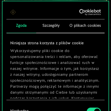
Lubisz grać tą talią?
Zgoda
Szczegóły
O plikach cookies
Pomóż społeczności
odkryć jej
Niniejsza strona korzysta z plików cookie
potencjał!
Wykorzystujemy pliki cookie do
spersonalizowania treści i reklam, aby oferować
funkcje społecznościowe i analizować ruch w
Nazwij talię i opisz swoją strategię
naszej witrynie. Informacje o tym, jak korzystasz
z naszej witryny, udostępniamy partnerom
społecznościowym, reklamowym i analitycznym.
Edytuj talię
Partnerzy mogą połączyć te informacje z innymi
danymi otrzymanymi od Ciebie lub uzyskanymi
LUB
podczas korzystania z ich usług. Kontynuując
korzystanie z naszej witryny, zgadasz się na
Wybór
używanie plików cookie.