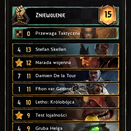
15
Zniewolenie
0
Przewaga Taktyczna
4
13
Stefan Skellen
12
Narada wojenna
7
11
Damien De la Tour
1
11
Ffion var Gaernel
4
10
Letho: Królobójca
9
Test lojalności
4
9
Gruba Helga