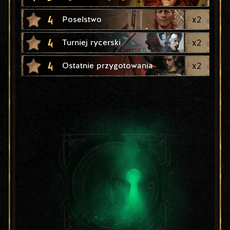
4
x
2
Poselstwo
4
x
2
Turniej rycerski
4
x
2
Ostatnie przygotowania