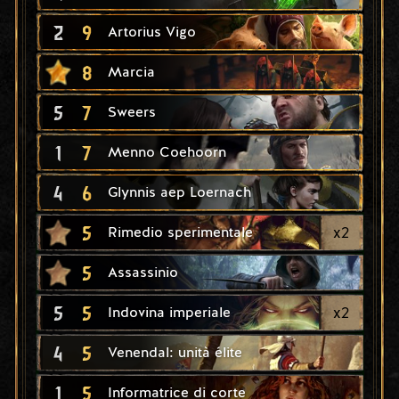
2
9
Artorius Vigo
8
Marcia
5
7
Sweers
1
7
Menno Coehoorn
4
6
Glynnis aep Loernach
5
x
2
Rimedio sperimentale
5
Assassinio
5
5
x
2
Indovina imperiale
4
5
Venendal: unità élite
1
5
Informatrice di corte