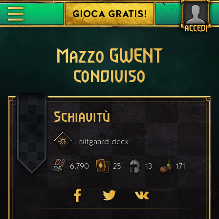
GIOCA GRATIS!
ACCEDI
Mazzo GWENT
condiviso
Schiavitù
nilfgaard
deck
6.790
25
13
171