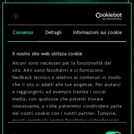
Per ora, è solo un
set di carte
Consenso
Dettagli
Informazioni sui cookie
condiviso.
Il nostro sito web utilizza cookie
Ma può diventare
Alcuni sono necessari per la funzionalità del
sito. Altri sono facoltativi e ci forniscono
molto altro!
feedback tecnico e relativo ai contenuti in modo
che il sito si adatti alle tue esigenze. Per aiutarci
a raggiungerti, ad esempio tramite i social
Dai un nome al mazzo e crea una
media, con qualcosa che potresti trovare
guida
interessante, a volte potremmo condividere parte
dei nostri cookie con i nostri partner. Tuttavia,
questi eventuali cookie facoltativi richiederanno
Modifica mazzo
la tua autorizzazione.
Selezione