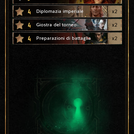
4
x
2
Diplomazia imperiale
4
x
2
Giostra del torneo
4
x
2
Preparazioni di battaglia