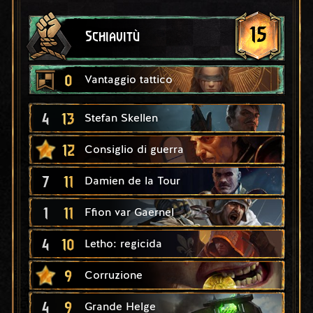
15
Schiavitù
0
Vantaggio tattico
4
13
Stefan Skellen
12
Consiglio di guerra
7
11
Damien de la Tour
1
11
Ffion var Gaernel
4
10
Letho: regicida
9
Corruzione
4
9
Grande Helge