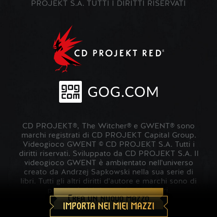
PROJEKT S.A. TUTTI I DIRITTI RISERVATI
CD PROJEKT®, The Witcher® e GWENT® sono
marchi registrati di CD PROJEKT Capital Group.
Videogioco GWENT © CD PROJEKT S.A. Tutti i
diritti riservati. Sviluppato da CD PROJEKT S.A. Il
videogioco GWENT è ambientato nell'universo
creato da Andrzej Sapkowski nella sua serie di
libri. Tutti gli altri diritti d'autore e marchi sono di
proprietà dei rispettivi proprietari.
Crea un nuovo mazzo
IMPORTA NEI MIEI MAZZI