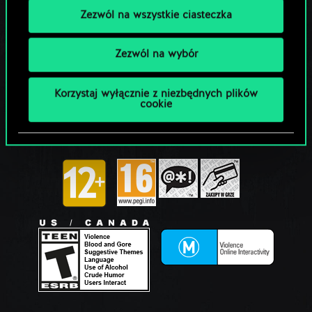
Zezwól na wszystkie ciasteczka
Zezwól na wybór
Korzystaj wyłącznie z niezbędnych plików
cookie