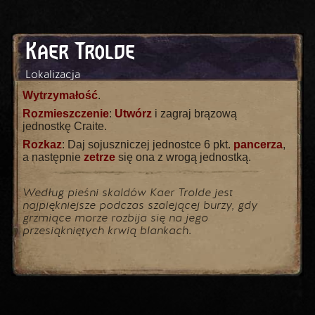
Kaer Trolde
Lokalizacja
Wytrzymałość
.
Rozmieszczenie
:
Utwórz
i zagraj brązową
jednostkę Craite.
Rozkaz
: Daj sojuszniczej jednostce 6 pkt.
pancerza
,
a następnie
zetrze
się ona z wrogą jednostką.
Według pieśni skaldów Kaer Trolde jest
najpiękniejsze podczas szalejącej burzy, gdy
grzmiące morze rozbija się na jego
przesiąkniętych krwią blankach.