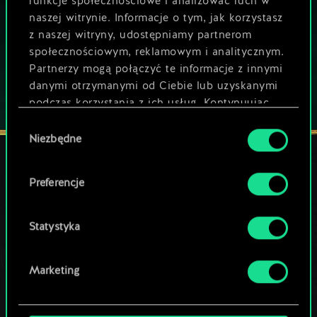
Gra zawiera opcjonalne mikrotransakcje
funkcje społecznościowe i analizować ruch w
naszej witrynie. Informacje o tym, jak korzystasz
GRAJ RÓWNIEŻ NA:
z naszej witryny, udostępniamy partnerom
społecznościowym, reklamowym i analitycznym.
Partnerzy mogą połączyć te informacje z innymi
danymi otrzymanymi od Ciebie lub uzyskanymi
podczas korzystania z ich usług. Kontynuując
korzystanie z naszej witryny, zgadasz się na
Wybór
używanie plików cookie.
Niezbędne
zgody
Preferencje
POZOSTAŃ W KONTAKCIE
Statystyka
Marketing