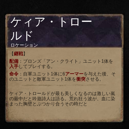
ケィア・トロー
ルド
ロケーション
【
継戦
】
配備
：ブロンズ「アン・クライト」ユニット1体を
入手
してプレイする。
命令
：自軍ユニット1体に6
アーマー
を与えた後、そ
のユニットと敵軍ユニット1体を
衝突
させる。
ケィア・トロールドが最も美しくなるのは激しい嵐
の最中だと吟遊詩人は語る。荒れ狂う波が、血に染
まった胸壁とぶつかり合うその時だと