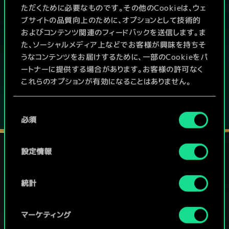
ただくために必要なものです。その他のCookieは、ウェ
PCで無料プレイ！
ブサイトの品質向上のために、オプションとして技術的
およびコンテンツ関連のフィードバックを送信します。ま
本作はアイテム課金型の基本無料ゲームです
た、ソーシャルメディア上などでお客様が興味を持ちそ
その他対応機種：
うなコンテンツをお届けするために、一部のCookieをパ
ートナーに提供する場合があります。お客様の許可なく
これらのオプションが有効になることはありません。
Cookieの使用およびパフォーマンスの変更点に関する
同
詳細は、下記の「設定」メニューでご確認ください。
必須
意
の
選
設定情報
択
ソーシャルメディア
統計
マーケティング