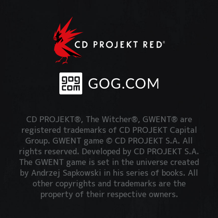
CD PROJEKT®, The Witcher®, GWENT® are
registered trademarks of CD PROJEKT Capital
Group. GWENT game © CD PROJEKT S.A. All
rights reserved. Developed by CD PROJEKT S.A.
The GWENT game is set in the universe created
by Andrzej Sapkowski in his series of books. All
other copyrights and trademarks are the
property of their respective owners.