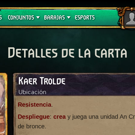
Crimson Curse
Guías de barajas
S
CONJUNTOS
BARAJAS
ESPORTS
Detalles de la carta
Kaer Trolde
Ubicación
Resistencia
.
Despliegue
:
crea
y juega una unidad An Cr
de bronce.