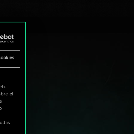
Orden:
una habilidad
que el jugador activa
de forma manual.
Las cartas con orden
no se pueden usar
durante 1 turno
después de haberlas
colocado en el
campo de batalla.
cookies
Armadura:
protege a
eb.
la unidad contra el
bre el
daño. Este valor no
a
cuenta para tu
o
puntuación ni para el
poder de la unidad.
todas