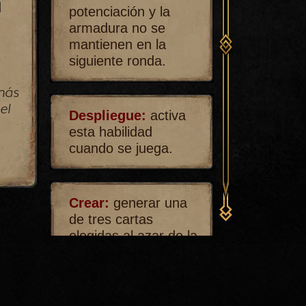
d
potenciación y la
armadura no se
mantienen en la
siguiente ronda.
más
el
Despliegue:
activa
esta habilidad
cuando se juega.
Crear:
generar una
de tres cartas
elegidas al azar de la
fuente indicada.