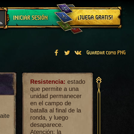
Cerrar sesión
¡JUEGA GRATIS!
INICIAR SESIÓN
Guardar como PNG
Resistencia:
estado
que permite a una
unidad permanecer
en el campo de
batalla al final de la
aite
ronda, y luego
desaparece.
Atención: la