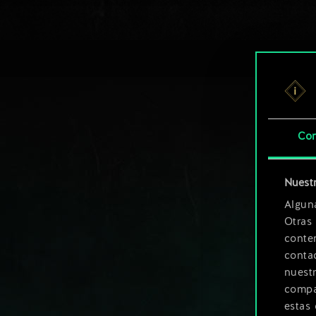
Con
Nuestr
Algun
Otras
conte
contac
nuest
compar
estas 