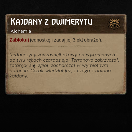
Kajdany z dwimerytu
Alchemia
Zablokuj
jednostkę i zadaj jej 3 pkt obrażeń.
Redańczycy zatrzasnęli okowy na wykręconych
do tyłu rękach czarodzieja. Terranova zakrzyczał,
zatargał się, zgiął, zacharczał w wymiotnym
odruchu. Geralt wiedział już, z czego zrobiono
kajdany.