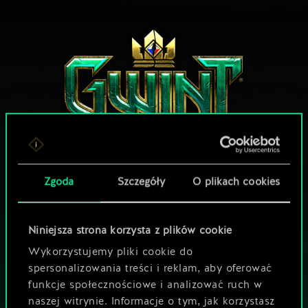
Zgoda
Szczegóły
O plikach cookies
MOŻE PARTYJKA W GWINTA?
ZAGRAJ ZA
DARMO NA PC
Niniejsza strona korzysta z plików cookie
Wykorzystujemy pliki cookie do
Gra zawiera opcjonalne mikrotransakcje
spersonalizowania treści i reklam, aby oferować
GRAJ RÓWNIEŻ NA:
funkcje społecznościowe i analizować ruch w
naszej witrynie. Informacje o tym, jak korzystasz