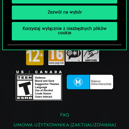
Zezwól na wybór
Korzystaj wyłącznie z niezbędnych plików
cookie
FAQ
UMOWA UŻYTKOWNIKA (ZAKTUALIZOWANA)