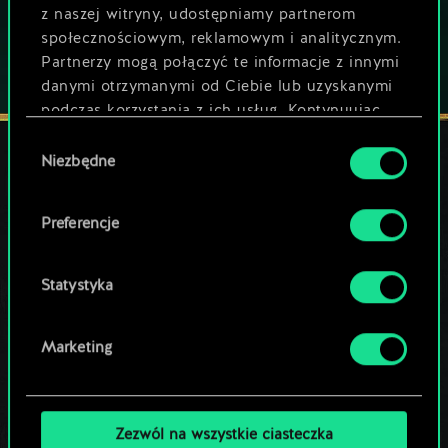
z naszej witryny, udostępniamy partnerom
społecznościowym, reklamowym i analitycznym.
Partnerzy mogą połączyć te informacje z innymi
danymi otrzymanymi od Ciebie lub uzyskanymi
podczas korzystania z ich usług. Kontynuując
korzystanie z naszej witryny, zgadasz się na
Wybór
używanie plików cookie.
Niezbędne
zgody
POZOSTAŃ W KONTAKCIE
Preferencje
Statystyka
Marketing
Zezwól na wszystkie ciasteczka