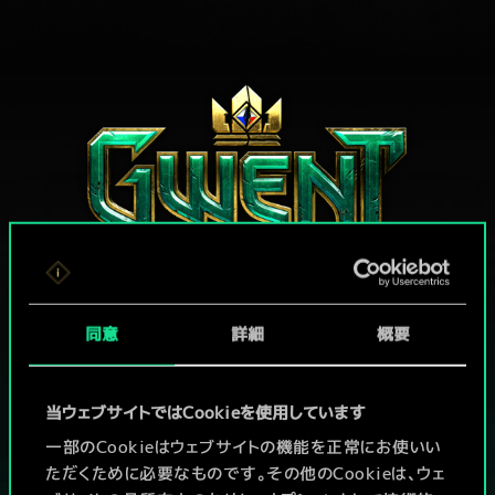
同意
詳細
概要
グウェントでひと勝負といかない
か？
当ウェブサイトではCookieを使用しています
PCで無料プレイ！
一部のCookieはウェブサイトの機能を正常にお使いい
ただくために必要なものです。その他のCookieは、ウェ