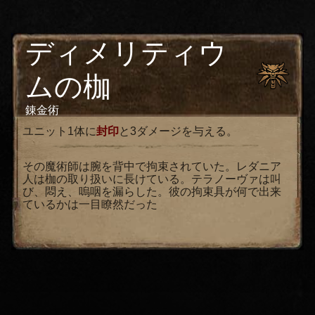
ディメリティウ
ムの枷
錬金術
ユニット1体に
封印
と3ダメージを与える。
その魔術師は腕を背中で拘束されていた。レダニア
人は枷の取り扱いに長けている。テラノーヴァは叫
び、悶え、嗚咽を漏らした。彼の拘束具が何で出来
ているかは一目瞭然だった