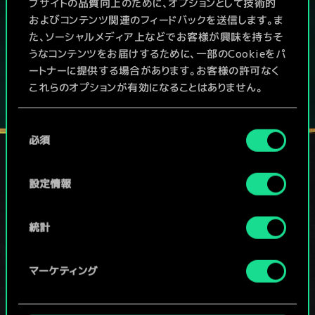
本作はアイテム課金型の基本無料ゲームです
ブサイトの品質向上のために、オプションとして技術的
およびコンテンツ関連のフィードバックを送信します。ま
その他対応機種：
た、ソーシャルメディア上などでお客様が興味を持ちそ
うなコンテンツをお届けするために、一部のCookieをパ
ートナーに提供する場合があります。お客様の許可なく
これらのオプションが有効になることはありません。
Cookieの使用およびパフォーマンスの変更点に関する
同
詳細は、下記の「設定」メニューでご確認ください。
必須
意
の
選
設定情報
ソーシャルメディア
択
統計
マーケティング