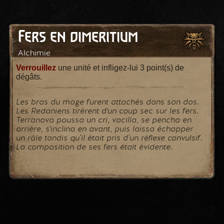
Fers en dimeritium
Alchimie
Verrouillez
une unité et infligez-lui 3 point(s) de
dégâts.
Les bras du mage furent attachés dans son dos.
Les Redaniens tirèrent d'un coup sec sur les fers.
Terranova poussa un cri, vacilla, se pencha en
arrière, s'inclina en avant, puis laissa échapper
un râle tandis qu’il était pris d’un réflexe convulsif.
La composition de ses fers était évidente.