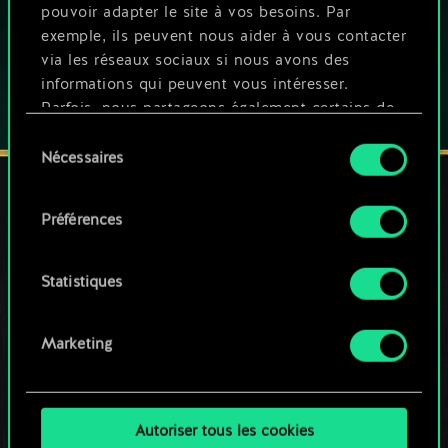
JOUEZ AUSSI SUR :
pouvoir adapter le site à vos besoins. Par
exemple, ils peuvent nous aider à vous contacter
via les réseaux sociaux si nous avons des
informations qui peuvent vous intéresser.
Parfois, nous partageons également certains de
nos cookies avec nos partenaires. Cependant,
Sélection
ces cookies optionnels ne seront appliqués
Nécessaires
du
qu'avec votre permission.
consentement
Préférences
Vous pouvez consulter tous les détails sur notre
RESTEZ CONNECTÉ(E)
utilisation des cookies et modifier vos
préférences dans le menu "Paramètres" ci-
Statistiques
dessous.
Marketing
Autoriser tous les cookies