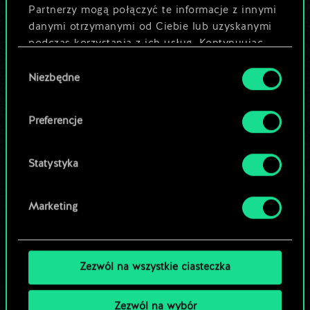
Partnerzy mogą połączyć te informacje z innymi
danymi otrzymanymi od Ciebie lub uzyskanymi
Nazwij talię i opisz swoją strategię
podczas korzystania z ich usług. Kontynuując
korzystanie z naszej witryny, zgadasz się na
Wybór
używanie plików cookie.
Niezbędne
Edytuj talię
zgody
LUB
Preferencje
Statystyka
Przeglądaj talie społeczności
Marketing
Zezwól na wszystkie ciasteczka
Zezwól na wybór