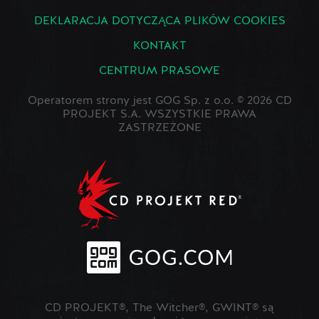
DEKLARACJA DOTYCZĄCA PLIKÓW COOKIES
KONTAKT
CENTRUM PRASOWE
Operatorem strony jest GOG Sp. z o.o. © 2026 CD
PROJEKT S.A. WSZYSTKIE PRAWA
ZASTRZEŻONE
CD PROJEKT®, The Witcher®, GWINT® są