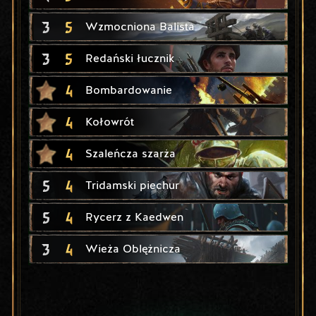
3
5
Wzmocniona Balista
3
5
Redański łucznik
4
Bombardowanie
4
Kołowrót
4
Szaleńcza szarża
5
4
Tridamski piechur
5
4
Rycerz z Kaedwen
3
4
Wieża Oblężnicza