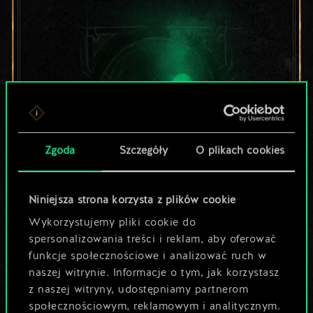
Zgoda
Szczegóły
O plikach cookies
Niniejsza strona korzysta z plików cookie
Lubisz grać tą talią?
Wykorzystujemy pliki cookie do
Pomóż społeczności
spersonalizowania treści i reklam, aby oferować
funkcje społecznościowe i analizować ruch w
odkryć jej
naszej witrynie. Informacje o tym, jak korzystasz
z naszej witryny, udostępniamy partnerom
potencjał!
społecznościowym, reklamowym i analitycznym.