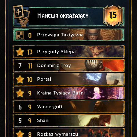
15
Manewr okrążający
0
Przewaga Taktyczna
13
Przygody Sklepa
7
11
Donimir z Troy
10
Portal
9
Kraina Tysiąca Baśni
6
9
Vandergrift
5
9
Shani
8
Rozkaz wymarszu