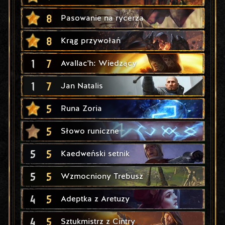
8
Pasowanie na rycerza
8
Krąg przywołań
1
7
Avallac'h: Wiedzący
1
7
Jan Natalis
5
Runa Zoria
5
Słowo runiczne
5
5
Kaedweński setnik
5
5
Wzmocniony Trebusz
4
5
Adeptka z Aretuzy
4
5
Sztukmistrz z Cintry