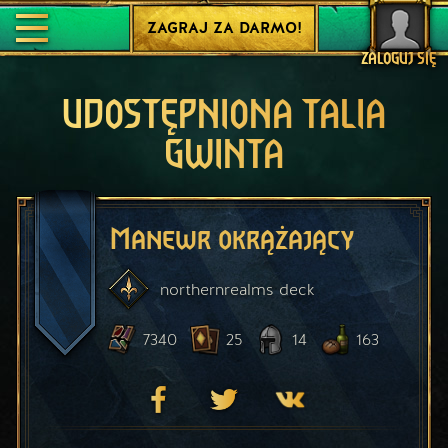
ZAGRAJ ZA DARMO!
ZALOGUJ SIĘ
UDOSTĘPNIONA TALIA
GWINTA
Manewr okrążający
northernrealms
deck
7340
25
14
163