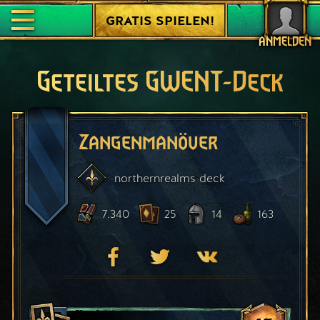
GRATIS SPIELEN!
ANMELDEN
Geteiltes GWENT-Deck
Zangenmanöver
northernrealms
deck
7.340
25
14
163