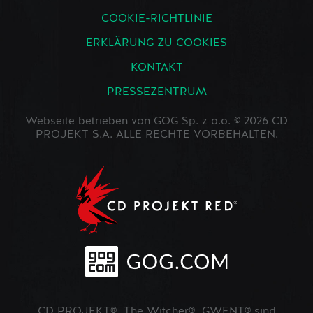
COOKIE-RICHTLINIE
ERKLÄRUNG ZU COOKIES
KONTAKT
PRESSEZENTRUM
Webseite betrieben von GOG Sp. z o.o. © 2026 CD
PROJEKT S.A. ALLE RECHTE VORBEHALTEN.
CD PROJEKT®, The Witcher®, GWENT® sind