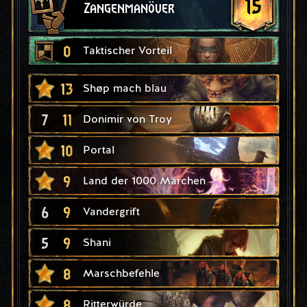
15
Zangenmanöver
0
Taktischer Vorteil
13
Shøp mach blau
7
11
Donimir von Troy
10
Portal
9
Land der 1000 Märchen
6
9
Vandergrift
5
9
Shani
8
Marschbefehle
8
Ritterwürde