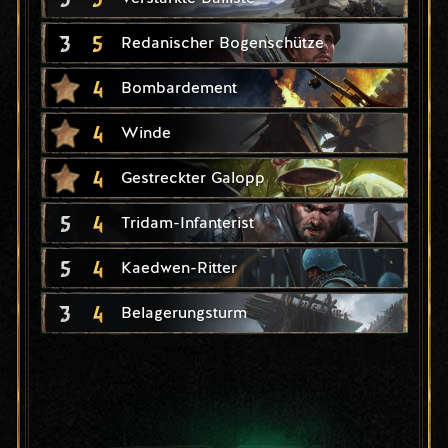
3
5
Redanischer Bogenschütze
4
Bombardement
4
Winde
4
Gestreckter Galopp
5
4
Tridam-Infanterist
5
4
Kaedwen-Ritter
3
4
Belagerungsturm