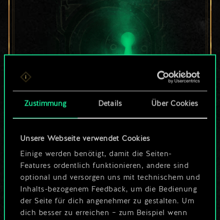
Zustimmung
Details
Über Cookies
Bis jetzt ist dies nur
Unsere Webseite verwendet Cookies
ein geteilter Satz
Einige werden benötigt, damit die Seiten-
Karten.
Features ordentlich funktionieren, andere sind
optional und versorgen uns mit technischem und
Wo es doch so viel
Inhalts-bezogenem Feedback, um die Bedienung
der Seite für dich angenehmer zu gestalten. Um
mehr sein kann!
dich besser zu erreichen – zum Beispiel wenn