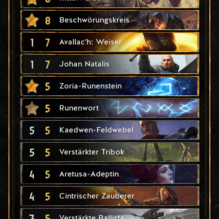
8
Beschwörungskreis
1
7
Avallac'h: Weiser
1
7
Johan Natalis
5
Zoria-Runenstein
5
Runenwort
5
5
Kaedwen-Feldwebel
5
5
Verstärkter Tribok
4
5
Aretusa-Adeptin
4
5
Cintrischer Zauberer
3
5
Verstärkte Balliste