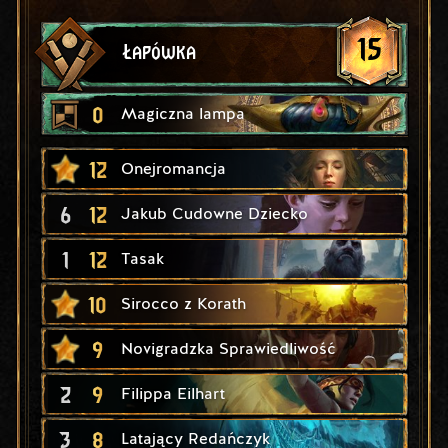
15
Łapówka
0
Magiczna lampa
12
Onejromancja
6
12
Jakub Cudowne Dziecko
1
12
Tasak
10
Sirocco z Korath
9
Novigradzka Sprawiedliwość
2
9
Filippa Eilhart
3
8
Latający Redańczyk