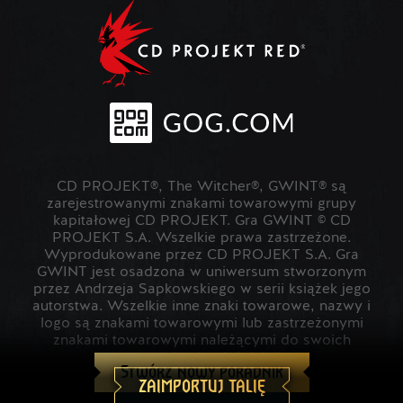
CD PROJEKT®, The Witcher®, GWINT® są
zarejestrowanymi znakami towarowymi grupy
kapitałowej CD PROJEKT. Gra GWINT © CD
PROJEKT S.A. Wszelkie prawa zastrzeżone.
Wyprodukowane przez CD PROJEKT S.A. Gra
GWINT jest osadzona w uniwersum stworzonym
przez Andrzeja Sapkowskiego w serii książek jego
autorstwa. Wszelkie inne znaki towarowe, nazwy i
logo są znakami towarowymi lub zastrzeżonymi
znakami towarowymi należącymi do swoich
prawowitych właścicieli.
Stwórz nowy poradnik
ZAIMPORTUJ TALIĘ