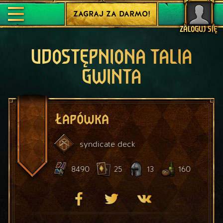
ZAGRAJ ZA DARMO!
ZALOGUJ SIĘ
UDOSTĘPNIONA TALIA
GWINTA
Łapówka
syndicate
deck
8490
25
13
160