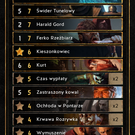
5
7
Świder Tunelowy
2
7
Harald Gord
1
7
Ferko Rzeźbiarz
6
Kieszonkowiec
6
6
Kurt
5
x
2
Czas wypłaty
5
5
Zastraszony kowal
4
x
2
Ochłoda w Pontarze
4
x
2
Krwawa Rozrywka
4
Wymuszenie