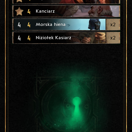
4
Kanciarz
4
4
x
2
Morska hiena
4
4
x
2
Niziołek Kasiarz