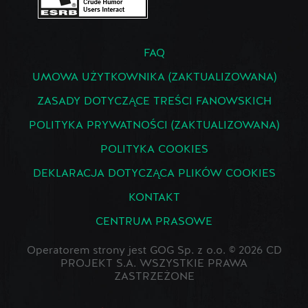
FAQ
UMOWA UŻYTKOWNIKA (ZAKTUALIZOWANA)
ZASADY DOTYCZĄCE TREŚCI FANOWSKICH
POLITYKA PRYWATNOŚCI (ZAKTUALIZOWANA)
POLITYKA COOKIES
DEKLARACJA DOTYCZĄCA PLIKÓW COOKIES
KONTAKT
CENTRUM PRASOWE
Operatorem strony jest GOG Sp. z o.o. © 2026 CD
PROJEKT S.A. WSZYSTKIE PRAWA
ZASTRZEŻONE