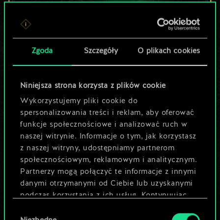
Lubisz grać tą talią?
Zgoda
Szczegóły
O plikach cookies
Pomóż społeczności
odkryć jej
Niniejsza strona korzysta z plików cookie
potencjał!
Wykorzystujemy pliki cookie do
spersonalizowania treści i reklam, aby oferować
funkcje społecznościowe i analizować ruch w
Nazwij talię i opisz swoją strategię
naszej witrynie. Informacje o tym, jak korzystasz
z naszej witryny, udostępniamy partnerom
społecznościowym, reklamowym i analitycznym.
Edytuj talię
Partnerzy mogą połączyć te informacje z innymi
danymi otrzymanymi od Ciebie lub uzyskanymi
LUB
podczas korzystania z ich usług. Kontynuując
korzystanie z naszej witryny, zgadasz się na
Wybór
używanie plików cookie.