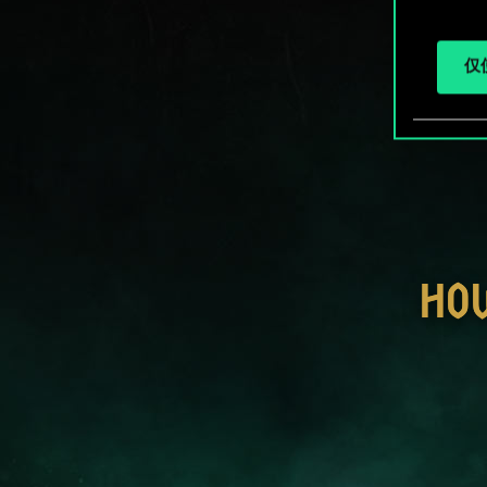
仅使
HO