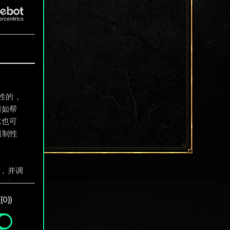
制性的，
例如帮
尔也可
强制性
息，并调
"确
0})