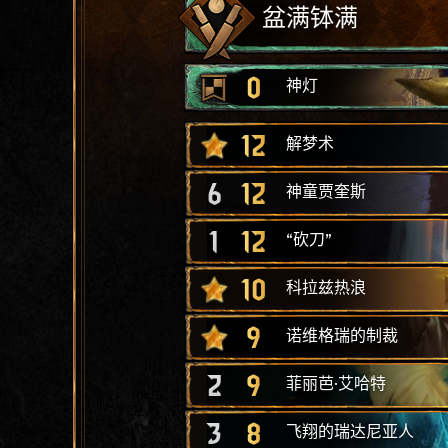
盆满钵满
0
神灯
12
解梦术
6
12
神童贾奎斯
1
12
“砍刀”
10
科拉兹热浪
9
诺维格瑞的制裁
2
9
菲丽芭·艾哈特
3
8
飞翔的瑞达尼亚人