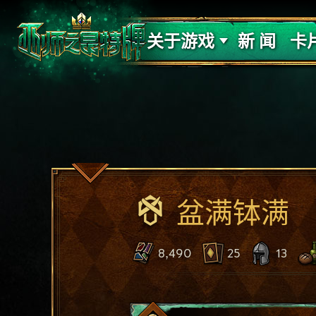
支持
力量
关于游戏
新 闻
卡
盆满钵满
8,490
25
13