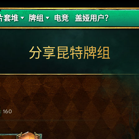
的代价
牌组攻略
片套堆
牌组
电竞
盖娅用户？
分享昆特牌组
160