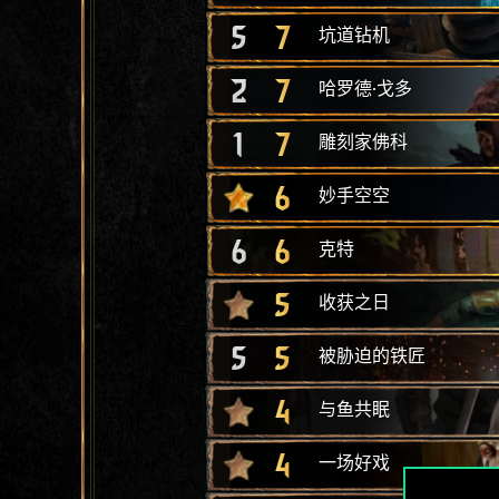
5
7
坑道钻机
2
7
哈罗德·戈多
1
7
雕刻家佛科
6
妙手空空
6
6
克特
5
收获之日
5
5
被胁迫的铁匠
4
与鱼共眠
4
一场好戏