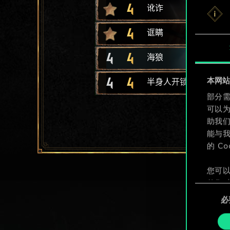
4
讹诈
4
诓瞒
4
4
海狼
4
4
本网站使
半身人开锁贼
部分需
可以
助我
能与我
的 C
您可以
整您对
同
定"。
必
意
选
择