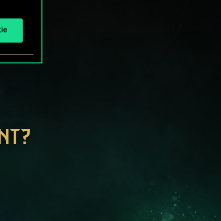
ie
NT?