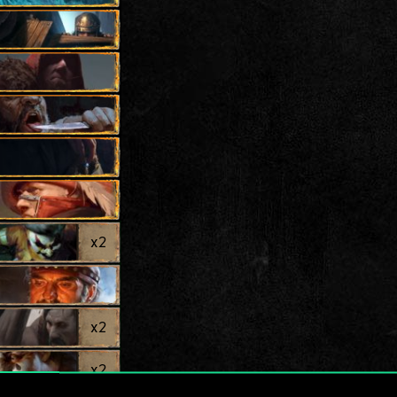
x
2
x
2
x
2