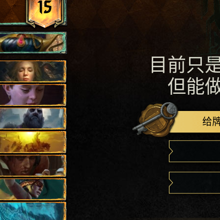
15
目前只
但能
给