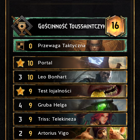
16
Gościnność Toussaintczyków
0
Przewaga Taktyczna
10
Portal
3
10
Leo Bonhart
9
Test lojalności
4
9
Gruba Helga
3
9
Triss: Telekineza
2
9
Artorius Vigo