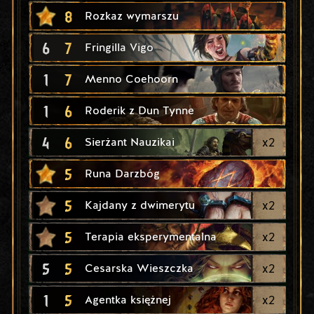
8
Rozkaz wymarszu
6
7
Fringilla Vigo
1
7
Menno Coehoorn
1
6
Roderik z Dun Tynne
4
6
x
2
Sierżant Nauzikai
5
Runa Darzbóg
5
x
2
Kajdany z dwimerytu
5
x
2
Terapia eksperymentalna
5
5
x
2
Cesarska Wieszczka
1
5
x
2
Agentka księżnej