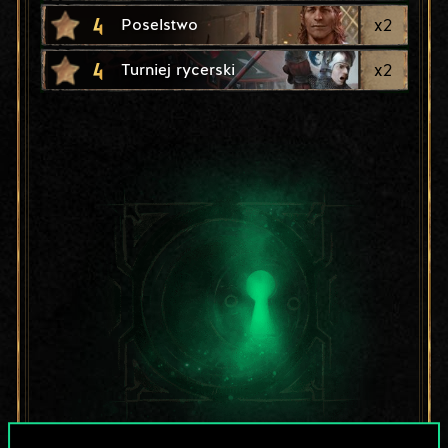
4
x
2
Poselstwo
4
x
2
Turniej rycerski