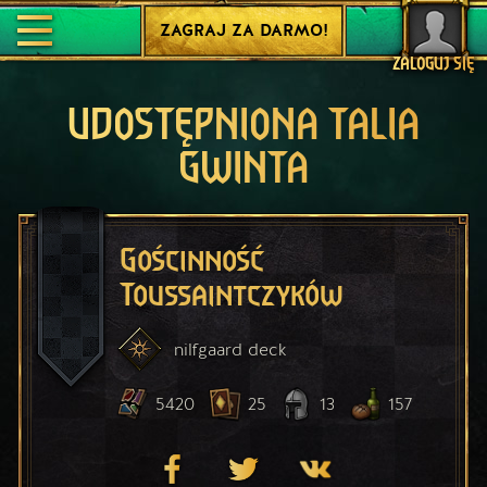
ZAGRAJ ZA DARMO!
ZALOGUJ SIĘ
UDOSTĘPNIONA TALIA
GWINTA
Gościnność
Toussaintczyków
nilfgaard
deck
5420
25
13
157