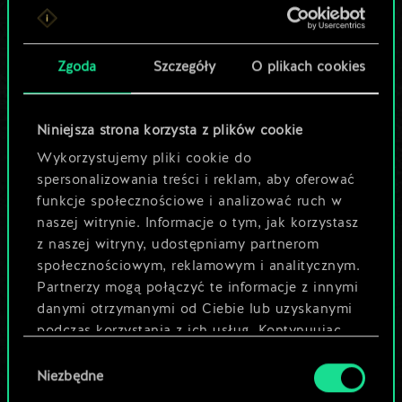
Lubisz grać tą talią?
Pomóż społeczności
Zgoda
Szczegóły
O plikach cookies
odkryć jej
potencjał!
Niniejsza strona korzysta z plików cookie
Wykorzystujemy pliki cookie do
spersonalizowania treści i reklam, aby oferować
Nazwij talię i opisz swoją strategię
funkcje społecznościowe i analizować ruch w
naszej witrynie. Informacje o tym, jak korzystasz
z naszej witryny, udostępniamy partnerom
Edytuj talię
społecznościowym, reklamowym i analitycznym.
Partnerzy mogą połączyć te informacje z innymi
LUB
danymi otrzymanymi od Ciebie lub uzyskanymi
podczas korzystania z ich usług. Kontynuując
korzystanie z naszej witryny, zgadasz się na
Wybór
Przeglądaj talie społeczności
używanie plików cookie.
Niezbędne
zgody