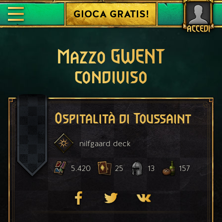
GIOCA GRATIS!
ACCEDI
Mazzo GWENT
condiviso
Ospitalità di Toussaint
nilfgaard
deck
5.420
25
13
157