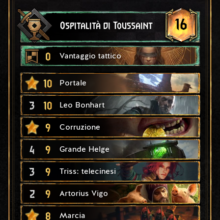
16
Ospitalità di Toussaint
0
Vantaggio tattico
10
Portale
3
10
Leo Bonhart
9
Corruzione
4
9
Grande Helge
3
9
Triss: telecinesi
2
9
Artorius Vigo
8
Marcia