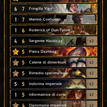
6
7
Fringilla Vigo
1
7
Menno Coehoorn
1
6
Roderick of Dun Tynne
4
6
x
2
Sergente Nauzicaa
5
Pietra Dazhbog
5
x
2
Catene di dimeritium
5
x
2
Rimedio sperimentale
5
5
x
2
Indovina imperiale
1
5
x
2
Informatrice di corte
4
x
2
Diplomazia imperiale