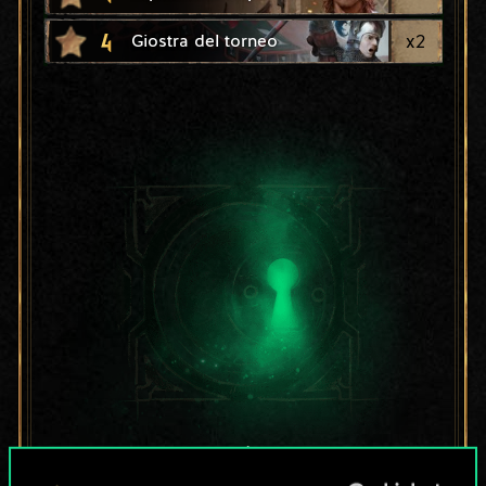
4
x
2
Giostra del torneo
Per ora, è solo un