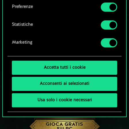
come impostare le tue preferenze sono
Preferenze
disponibili nel menu "Impostazioni" qui sotto.
Statistiche
Marketing
Accetta tutti i cookie
Acconsenti ai selezionati
Usa solo i cookie necessari
CHE NE DICI DI UNA PARTITA A GWENT?
GIOCA GRATIS
SU PC