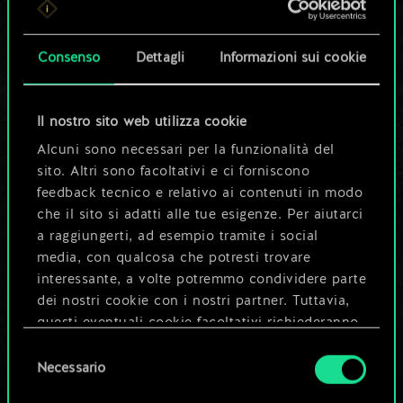
set di carte
condiviso.
Consenso
Dettagli
Informazioni sui cookie
Ma può diventare
Il nostro sito web utilizza cookie
molto altro!
Alcuni sono necessari per la funzionalità del
sito. Altri sono facoltativi e ci forniscono
feedback tecnico e relativo ai contenuti in modo
Dai un nome al mazzo e crea una
che il sito si adatti alle tue esigenze. Per aiutarci
guida
a raggiungerti, ad esempio tramite i social
media, con qualcosa che potresti trovare
interessante, a volte potremmo condividere parte
Modifica mazzo
dei nostri cookie con i nostri partner. Tuttavia,
questi eventuali cookie facoltativi richiederanno
OPPURE
la tua autorizzazione.
Selezione
Necessario
del
Tutti i dettagli su come utilizziamo i cookie e su
consenso
Esplora i mazzi della community