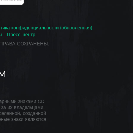
тика конфиденциальности (обновленная)
ы
Пресс-центр
СЕ ПРАВА СОХРАНЕНЫ.
арными знаками CD
за их владельцами.
селенной, созданной
рные знаки являются