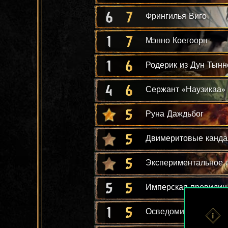
6
7
Фрингилья Виго
1
7
Мэнно Коегоорн
1
6
Родерик из Дун Тынн
4
6
Сержант «Наузикаа»
5
Руна Даждьбог
5
Двимеритовые канд
5
Экспериментальное 
5
5
Имперская провидиц
1
5
Осведомительница к