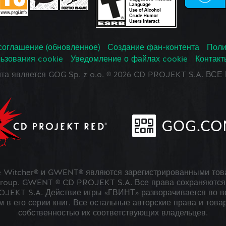
соглашение (обновленное)
Создание фан-контента
Поли
ьзования cookie
Уведомление о файлах cookie
Контакт
йта является GOG Sp. z o.o. © 2026 CD PROJEKT S.A. В
 Witcher® и GWENT® являются зарегистрированными тов
roup. GWENT © CD PROJEKT S.A. Все права сохраняются 
JEKT S.A. Действие игры «ГВИНТ» разворачивается во в
 в его серии книг. Все остальные авторские права и това
собственностью их соответствующих владельцев.