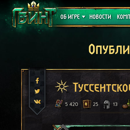
Поддержка
Алое
ОБ ИГРЕ
НОВОСТИ
КОМП
Опубли
Туссентско
5 420
25
13