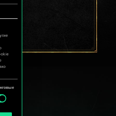
угие
о
ookie
е
ако
файлы
нговые