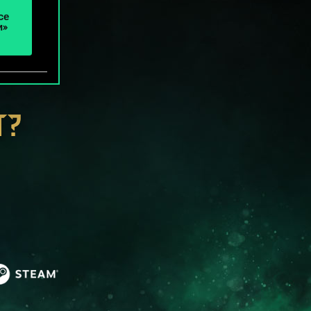
се
и»
Т?