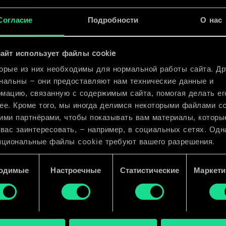
ия
x
2
Согласие
Подробности
О нас
x
2
айт использует файлы cookie
орые из них необходимы для нормальной работы сайта. Др
нальны — они предоставляют нам технические данные и
мацию, связанную с содержимым сайта, помогая делать ег
ее. Кроме того, мы иногда делимся некоторыми файлами c
ими партнёрами, чтобы показывать вам материалы, которы
 вас заинтересовать, — например, в социальных сетях. Одн
пциональные файлы cookie требуют вашего разрешения.
 подробную информацию о том, как мы используем ваши 
одимые
Настроечные
Статистические
Маркети
e, и изменить связанные с ними параметры можно в меню
ройки» ниже.