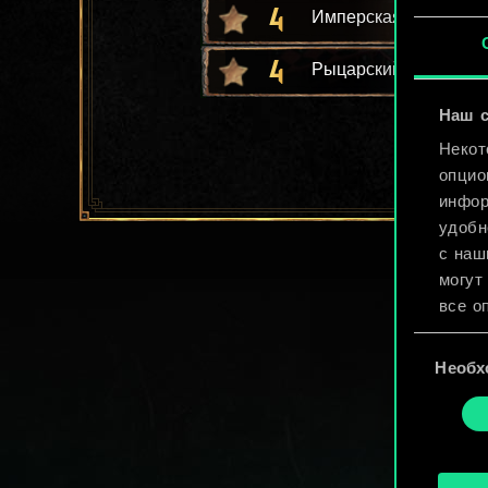
4
Имперская дипломат
4
Рыцарский турнир
Наш с
Некот
опцио
инфор
удобн
с наш
могут
все о
Выбор
Найти
Необх
согласия
cooki
«Наст