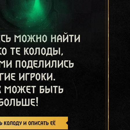
есь можно найти
ко те колоды,
ми поделились
гие игроки.
х может быть
больше!
ь колоду и описать её