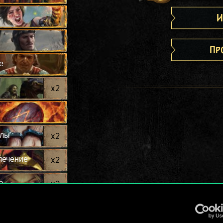
И
Пр
е
x
2
алы
x
2
лечение
x
2
а
x
2
нягини
x
2