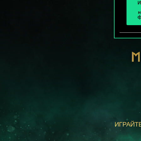
И
н
ф
М
ИГРАЙТЕ