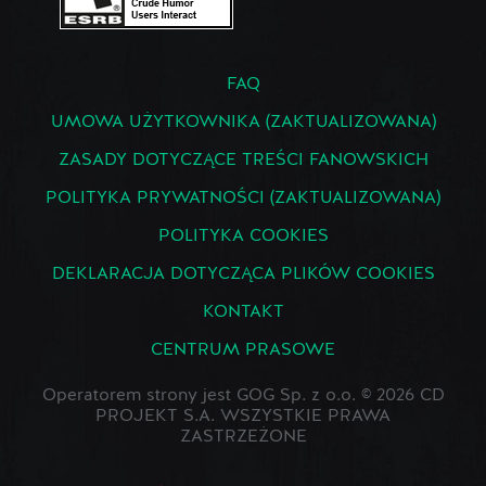
FAQ
UMOWA UŻYTKOWNIKA (ZAKTUALIZOWANA)
ZASADY DOTYCZĄCE TREŚCI FANOWSKICH
POLITYKA PRYWATNOŚCI (ZAKTUALIZOWANA)
POLITYKA COOKIES
DEKLARACJA DOTYCZĄCA PLIKÓW COOKIES
KONTAKT
CENTRUM PRASOWE
Operatorem strony jest GOG Sp. z o.o. © 2026 CD
PROJEKT S.A. WSZYSTKIE PRAWA
ZASTRZEŻONE