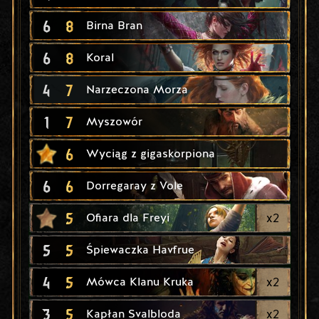
6
8
Birna Bran
6
8
Koral
4
7
Narzeczona Morza
1
7
Myszowór
6
Wyciąg z gigaskorpiona
6
6
Dorregaray z Vole
5
x
2
Ofiara dla Freyi
5
5
Śpiewaczka Havfrue
4
5
x
2
Mówca Klanu Kruka
3
5
x
2
Kapłan Svalbloda