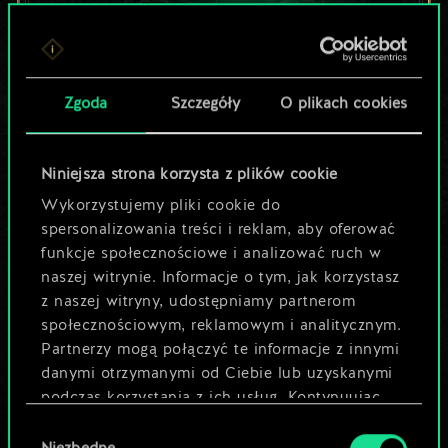
Lubisz grać tą talią?
Zgoda
Szczegóły
O plikach cookies
Pomóż społeczności
odkryć jej
Niniejsza strona korzysta z plików cookie
potencjał!
Wykorzystujemy pliki cookie do
spersonalizowania treści i reklam, aby oferować
funkcje społecznościowe i analizować ruch w
Nazwij talię i opisz swoją strategię
naszej witrynie. Informacje o tym, jak korzystasz
z naszej witryny, udostępniamy partnerom
społecznościowym, reklamowym i analitycznym.
Edytuj talię
Partnerzy mogą połączyć te informacje z innymi
danymi otrzymanymi od Ciebie lub uzyskanymi
LUB
podczas korzystania z ich usług. Kontynuując
korzystanie z naszej witryny, zgadasz się na
Wybór
używanie plików cookie.