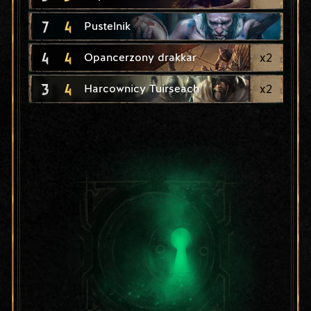
7
4
Pustelnik
4
4
x
2
Opancerzony drakkar
3
4
x
2
Harcownicy Tuirseach