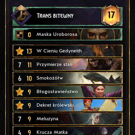
17
Trans bitewny
0
Maska Uroborosa
13
W Cieniu Gedyneith
7
11
Przymierze stali
6
10
Smokożółw
9
Błogosławieństwo
9
Dekret królewski
7
9
Meluzyna
4
9
Krucza Matka