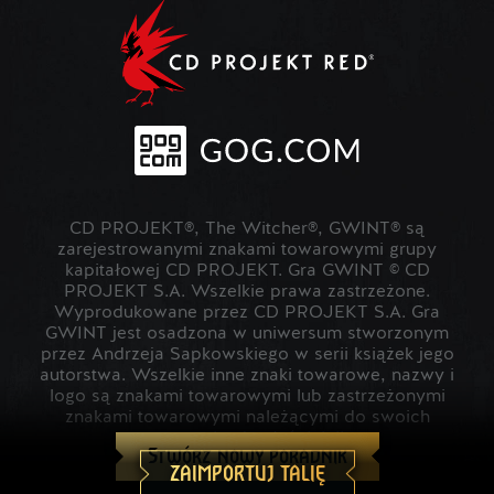
CD PROJEKT®, The Witcher®, GWINT® są
zarejestrowanymi znakami towarowymi grupy
kapitałowej CD PROJEKT. Gra GWINT © CD
PROJEKT S.A. Wszelkie prawa zastrzeżone.
Wyprodukowane przez CD PROJEKT S.A. Gra
GWINT jest osadzona w uniwersum stworzonym
przez Andrzeja Sapkowskiego w serii książek jego
autorstwa. Wszelkie inne znaki towarowe, nazwy i
logo są znakami towarowymi lub zastrzeżonymi
znakami towarowymi należącymi do swoich
prawowitych właścicieli.
Stwórz nowy poradnik
ZAIMPORTUJ TALIĘ