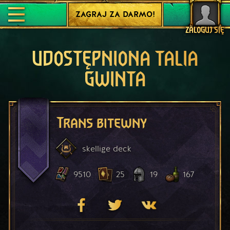
ZAGRAJ ZA DARMO!
ZALOGUJ SIĘ
UDOSTĘPNIONA TALIA
GWINTA
Trans bitewny
skellige
deck
9510
25
19
167