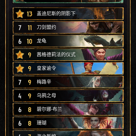
13
盖迪尼斯的阴影下
7
11
刀剑盟约
6
10
龙龟
9
茜格德莉法的仪式
9
皇家谕令
7
9
梅路辛
4
9
乌鸦之母
6
8
碧尔娜·布兰
6
8
珊瑚