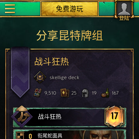
免费游玩
登陆
分享昆特牌组
战斗狂热
skellige
deck
9,510
25
19
167
17
战斗狂热
0
衔尾蛇面具