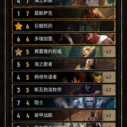
4
7
海之新娘
1
7
莫斯萨克
6
巨蝎煎药
6
6
多瑞加雷
5
x
2
弗蕾雅的祝福
5
5
海之歌者
4
5
x
2
鸦母布道者
3
5
x
2
斯瓦勃洛牧师
7
4
隐士
4
4
x
2
装甲战舰