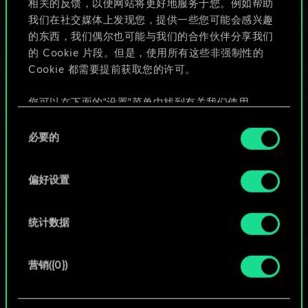
相关的反馈，以便网站将更好地服务于您。例如帮助
些！
我们在社交媒体上发现您，提供一些您可能会感兴趣
的东西，我们偶尔也可能与我们的合作伙伴分享我们
的 Cookie 片段。但是，使用所有这些非强制性的
Cookie 都需要提前获取您的许可。
给牌组命名并撰写攻略
您可以在下面的"设置"菜单中找到有关我们使用
编辑牌组
Cookie 的所有详细信息，并调整您对 Cookie 的偏
同
好。一旦您了解了其中的内容并准备好继续，请点
必要的
意
击"确定"。
或
选
择
偏好设置
浏览社区牌组
统计数据
营销({0})