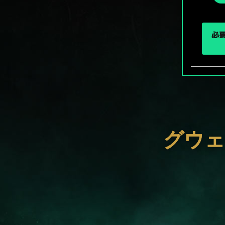
択
必要
グウェ