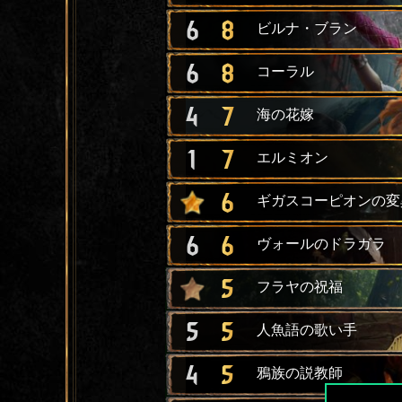
6
8
ビルナ・ブラン
6
8
コーラル
4
7
海の花嫁
1
7
エルミオン
6
ギガスコーピオンの変
6
6
ヴォールのドラガラ
5
フラヤの祝福
5
5
人魚語の歌い手
4
5
鴉族の説教師