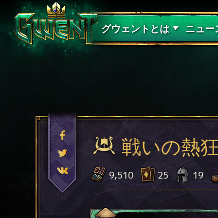
サポート
グウェントとは
ニュー
戦いの熱
9,510
25
19