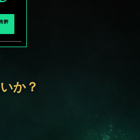
eを許
ないか？