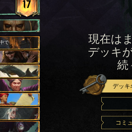
17
現在は
中で
デッキ
続
デッキ
コミ