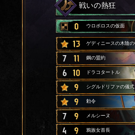
戦いの熱狂
0
ウロボロスの仮面
13
ゲディニースの木陰の
7
11
鋼の盟約
6
10
ドラコタートル
9
シグルドリファの儀式
9
勅令
7
9
メルシーヌ
4
9
鴉族女首長