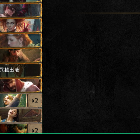
異抽出液
x
2
x
2