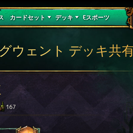
紅き血の呪縛
デッキガイド
ス
カードセット
デッキ
Eスポーツ
グウェント デッキ共
狂
167