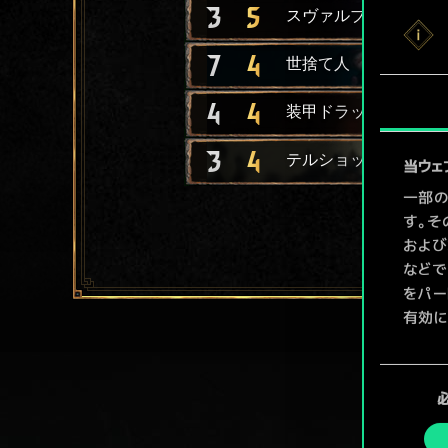
3
5
スヴァルブロドの司祭
7
4
世捨て人
4
4
装甲ドラッカー船
3
4
テルショックの散兵
当ウェ
一部の
す。そ
および
などで
をパー
有効に
Coo
同
ューで
意
の
選