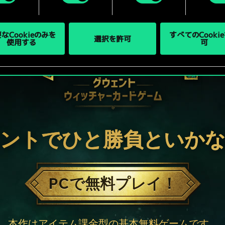
なCookieのみを
すべてのCooki
選択を許可
使用する
可
ントでひと勝負といか
PCで無料プレイ！
本作はアイテム課金型の基本無料ゲームです