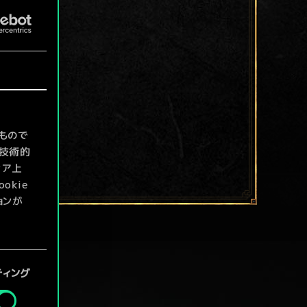
もので
て技術的
ィア上
kie
ョンが
定」メニ
ティング