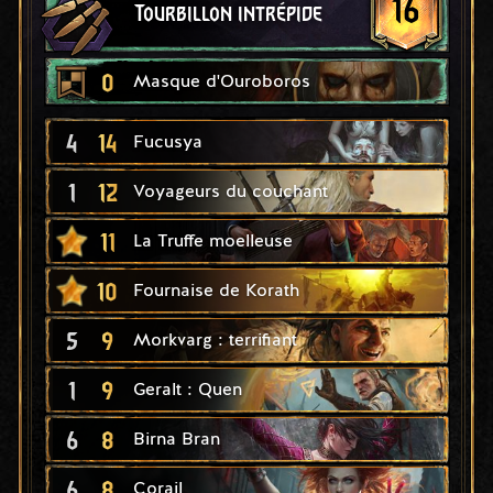
16
Tourbillon intrépide
0
Masque d'Ouroboros
4
14
Fucusya
1
12
Voyageurs du couchant
11
La Truffe moelleuse
10
Fournaise de Korath
5
9
Morkvarg : terrifiant
1
9
Geralt : Quen
6
8
Birna Bran
6
8
Corail