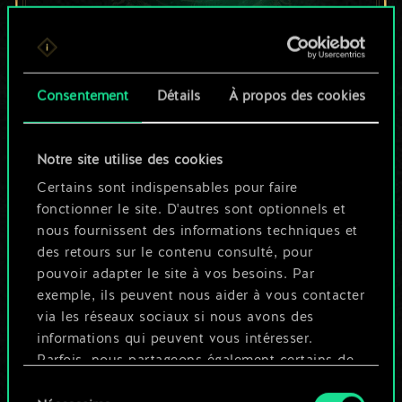
Pour l'instant, ce
Consentement
Détails
À propos des cookies
n'est qu'un jeu de
cartes partagé.
Notre site utilise des cookies
Mais cela peut être
Certains sont indispensables pour faire
fonctionner le site. D'autres sont optionnels et
tellement plus !
nous fournissent des informations techniques et
des retours sur le contenu consulté, pour
pouvoir adapter le site à vos besoins. Par
Nommer ce jeu et créer un guide
exemple, ils peuvent nous aider à vous contacter
via les réseaux sociaux si nous avons des
informations qui peuvent vous intéresser.
Modifier le jeu
Parfois, nous partageons également certains de
nos cookies avec nos partenaires. Cependant,
Sélection