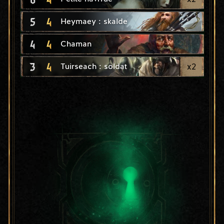
5
4
Heymaey : skalde
4
4
Chaman
3
4
x
2
Tuirseach : soldat