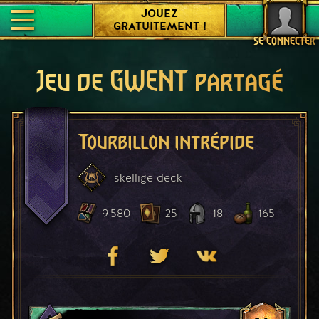
JOUEZ
GRATUITEMENT !
SE CONNECTER
Jeu de GWENT partagé
Tourbillon intrépide
skellige
deck
9 580
25
18
165