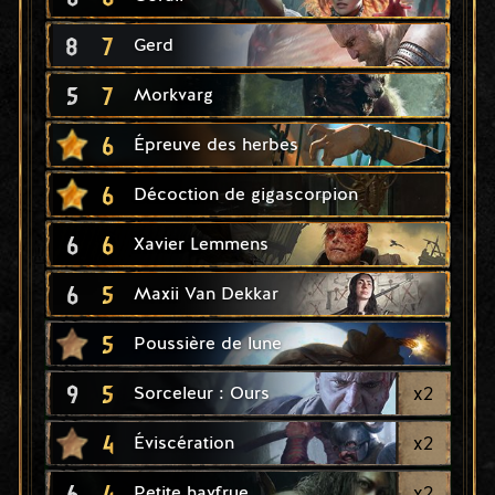
8
7
Gerd
5
7
Morkvarg
6
Épreuve des herbes
6
Décoction de gigascorpion
6
6
Xavier Lemmens
6
5
Maxii Van Dekkar
5
Poussière de lune
9
5
x
2
Sorceleur : Ours
4
x
2
Éviscération
6
4
x
2
Petite havfrue