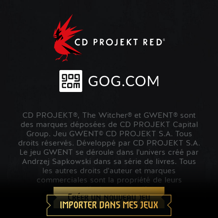
CD PROJEKT®, The Witcher® et GWENT® sont
des marques déposées de CD PROJEKT Capital
Group. Jeu GWENT© CD PROJEKT S.A. Tous
droits réservés. Développé par CD PROJEKT S.A.
Le jeu GWENT se déroule dans l'univers créé par
Andrzej Sapkowski dans sa série de livres. Tous
les autres droits d'auteur et marques
commerciales sont la propriété de leurs
propriétaires respectifs.
Créer un nouveau jeu
IMPORTER DANS MES JEUX