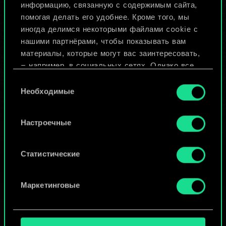
Назвать колоду и описать её
информацию, связанную с содержимым сайта,
помогая делать его удобнее. Кроме того, мы
иногда делимся некоторыми файлами cookie с
Изменить колоду
нашими партнёрами, чтобы показывать вам
материалы, которые могут вас заинтересовать,
ИЛИ
— например, в социальных сетях. Однако все
опциональные файлы cookie требуют вашего
Выбор
разрешения.
Необходимые
согласия
Просмотреть колоды
Найти подробную информацию о том, как мы
Настроечные
используем ваши файлы cookie, и изменить
связанные с ними параметры можно в меню
«Настройки» ниже.
Статистические
Маркетинговые