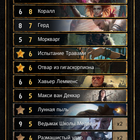
6
8
Коралл
8
7
Герд
5
7
Моркварг
6
Испытание Травами
6
Отвар из гигаскорпиона
6
6
Хавьер Лемменс
6
5
Макси ван Деккар
5
Лунная пыль
9
5
x
2
Ведьмак Школы Медведя
4
x
2
Размашистый удар