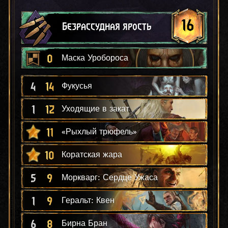
16
Безрассудная ярость
0
Маска Уробороса
4
14
Фукусья
1
12
Уходящие в закат
11
«Рыхлый трюфель»
10
Коратская жара
5
9
Моркварг: Сердце Ужаса
1
9
Геральт: Квен
6
8
Бирна Бран