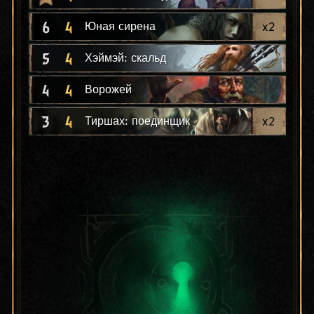
6
4
x
2
Юная сирена
5
4
Хэймэй: скальд
4
4
Ворожей
3
4
x
2
Тиршах: поединщик