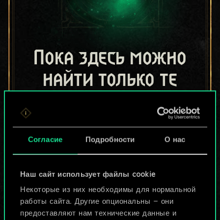
Пока здесь можно
найти только те
колоды, которыми
поделились другие
Согласие
Подробности
О нас
игроки.
Но их может быть
Наш сайт использует файлы cookie
больше!
Некоторые из них необходимы для нормальной
работы сайта. Другие опциональны — они
предоставляют нам технические данные и