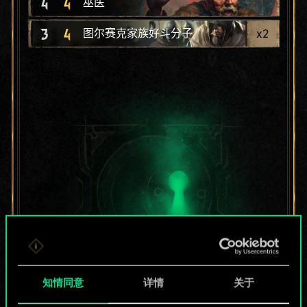
4
4
巫医
3
4
x
2
图尔赛克家族好斗分子
知情同意
详情
关于
目前只是分享了一套