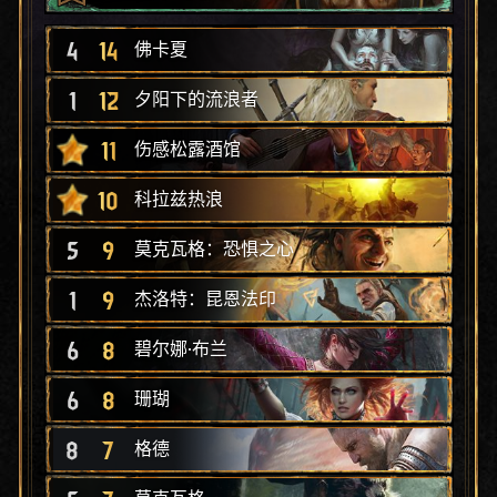
4
14
佛卡夏
1
12
夕阳下的流浪者
11
伤感松露酒馆
10
科拉兹热浪
5
9
莫克瓦格：恐惧之心
1
9
杰洛特：昆恩法印
6
8
碧尔娜·布兰
6
8
珊瑚
8
7
格德