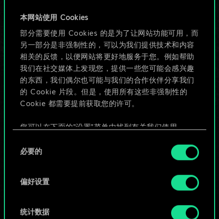
牌，但能做的不止这
本网站使用 Cookies
部分需要使用 Cookies 的是为了让网站功能可用，而
些！
另一部分是非强制性的，可以为我们提供技术和内容
相关的反馈，以便网站将更好地服务于您。例如帮助
我们在社交媒体上发现您，提供一些您可能会感兴趣
给牌组命名并撰写攻略
的东西，我们偶尔也可能与我们的合作伙伴分享我们
的 Cookie 片段。但是，使用所有这些非强制性的
Cookie 都需要提前获取您的许可。
编辑牌组
您可以在下面的"设置"菜单中找到有关我们使用
或
Cookie 的所有详细信息，并调整您对 Cookie 的偏
同
好。一旦您了解了其中的内容并准备好继续，请点
必要的
意
击"确定"。
浏览社区牌组
选
择
偏好设置
统计数据