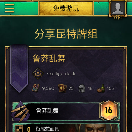
免费游玩
登陆
分享昆特牌组
鲁莽乱舞
skellige
deck
9,580
25
18
165
16
鲁莽乱舞
0
衔尾蛇面具