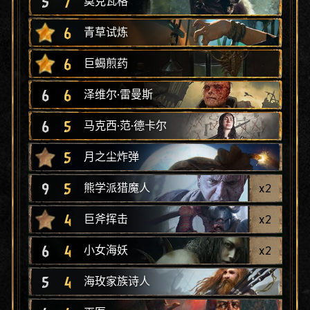
5
7
莫克瓦格
6
青草试炼
6
巨蝎煎药
6
6
泽维尔·雷曼斯
6
5
马克西·范·德卡尔
5
月之尘炸弹
9
5
x
2
熊学派猎魔人
4
x
2
巨斧挥击
6
4
x
2
小女海妖
5
4
海玫家族诗人