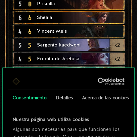
5
8
Priscilla
6
6
Sheala
4
6
Vincent Meis
5
5
x
2
Sargento kaedweni
4
5
x
2
Erudita de Aretusa
4
5
x
2
Arbalestero lyrio
4
5
x
2
Conjurador cintriano
Consentimiento
Detalles
Acerca de las cookies
4
5
Pluteo
3
5
x
2
Arquero redaniano
Nuestra página web utiliza cookies
4
4
Guardia Real de Radovid
Algunas son necesarias para que funcionen los
elementos de la web. Otras son opcionales y