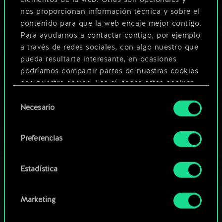
2
4
x
2
Caballero redaniano
nos proporcionan información técnica y sobre el
contenido para que la web encaje mejor contigo.
Para ayudarnos a contactar contigo, por ejemplo
a través de redes sociales, con algo nuestro que
pueda resultarte interesante, en ocasiones
podríamos compartir partes de nuestras cookies
con nuestro socios. Eso sí, todas estas cookies
opcionales requieren tu autorización.
Selección
Necesario
de
Encontrarás todos los detalles sobre nuestro uso
consentimiento
de las cookies y podrás modificar tus
Preferencias
preferencias al respecto en el menú «Ajustes» de
más abajo.
Estadística
¿QUÉ TAL UNA PARTIDA DE GWENT?
Marketing
JUEGA GRATIS