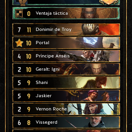
0
Ventaja táctica
7
11
Donimir de Troy
10
Portal
4
10
Príncipe Anséis
2
10
Geralt: Igni
5
9
Shani
5
9
Jaskier
2
9
Vernon Roche
6
8
Vissegerd