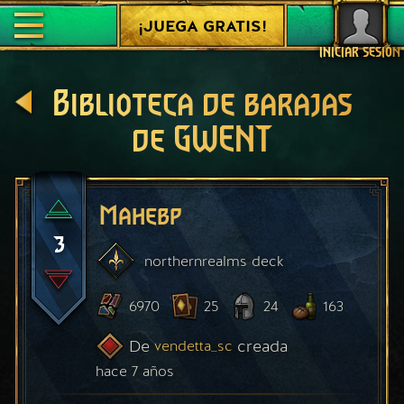
¡JUEGA GRATIS!
INICIAR SESIÓN
Biblioteca de barajas
de GWENT
Маневр
3
northernrealms
deck
6970
25
24
163
De
creada
vendetta_sc
hace 7 años