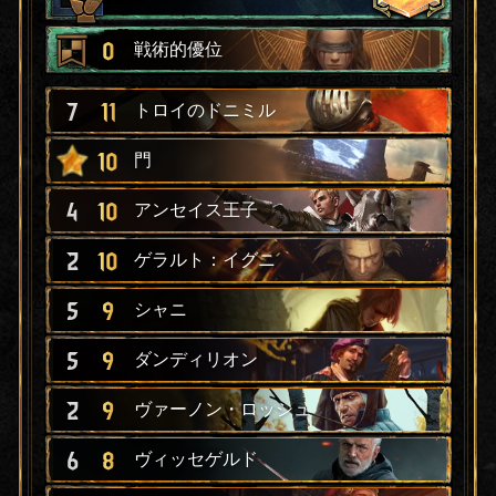
0
戦術的優位
7
11
トロイのドニミル
10
門
4
10
アンセイス王子
2
10
ゲラルト：イグニ
5
9
シャニ
5
9
ダンディリオン
2
9
ヴァーノン・ロッシュ
6
8
ヴィッセゲルド