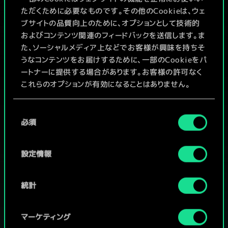
x
2
2
4
レダニア騎士
ただくために必要なものです。その他のCookieは、ウェ
ブサイトの品質向上のために、オプションとして技術的
およびコンテンツ関連のフィードバックを送信します。ま
た、ソーシャルメディア上などでお客様が興味を持ちそ
うなコンテンツをお届けするために、一部のCookieをパ
ートナーに提供する場合があります。お客様の許可なく
これらのオプションが有効になることはありません。
Cookieの使用およびパフォーマンスの変更点に関する
同
詳細は、下記の「設定」メニューでご確認ください。
必須
意
の
選
設定情報
択
統計
グウェントでひと勝負といかない
マーケティング
か？