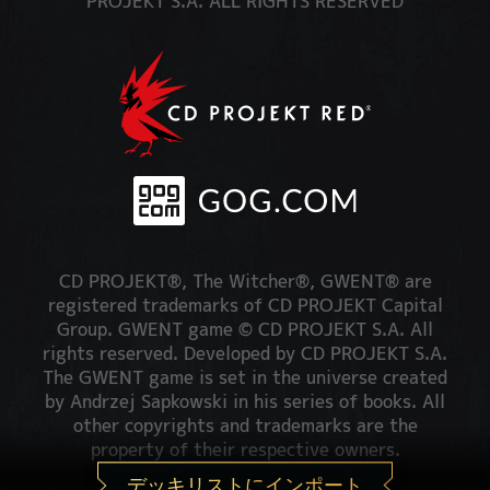
PROJEKT S.A. ALL RIGHTS RESERVED
CD PROJEKT®, The Witcher®, GWENT® are
registered trademarks of CD PROJEKT Capital
Group. GWENT game © CD PROJEKT S.A. All
rights reserved. Developed by CD PROJEKT S.A.
The GWENT game is set in the universe created
by Andrzej Sapkowski in his series of books. All
other copyrights and trademarks are the
property of their respective owners.
デッキリストにインポート