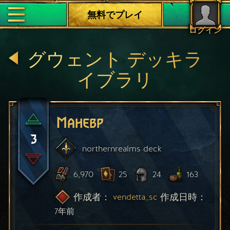
無料でプレイ
ログイン
グウェント デッキラ
イブラリ
Маневр
3
northernrealms
deck
6,970
25
24
163
作成者：
作成日時：
vendetta_sc
7年前