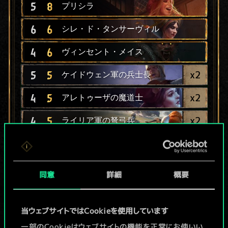
5
8
プリシラ
6
6
シレ・ド・タンサーヴィル
4
6
ヴィンセント・メイス
x
2
5
5
ケイドウェン軍の兵士長
x
2
4
5
アレトゥーザの魔道士
x
2
4
5
ライリア軍の弩弓兵
x
2
4
5
シントラ軍の呪い師
4
5
矢盾
同意
詳細
概要
x
2
3
5
レダニアの射手
当ウェブサイトではCookieを使用しています
4
4
ラドヴィッドの近衛兵
一部のCookieはウェブサイトの機能を正常にお使いい